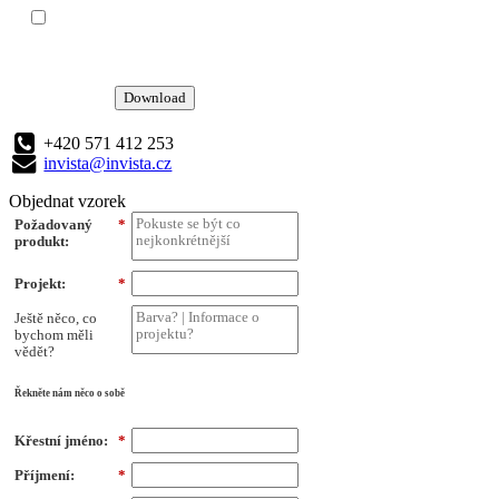
Download
+420 571 412 253
invista@invista.cz
Objednat vzorek
Požadovaný
*
produkt:
Projekt:
*
Ještě něco, co
bychom měli
vědět?
Řekněte nám něco o sobě
Křestní jméno:
*
Příjmení:
*