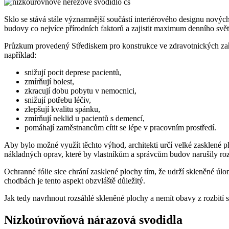
Sklo se stává stále významnější součástí interiérového designu nových
budovy co nejvíce přírodních faktorů a zajistit maximum denního světl
Průzkum provedený Střediskem pro konstrukce ve zdravotnických zaříze
například:
snižují pocit deprese pacientů,
zmírňují bolest,
zkracují dobu pobytu v nemocnici,
snižují potřebu léčiv,
zlepšují kvalitu spánku,
zmírňují neklid u pacientů s demencí,
pomáhají zaměstnancům cítit se lépe v pracovním prostředí.
Aby bylo možné využít těchto výhod, architekti určí velké zasklené plo
nákladných oprav, které by vlastníkům a správcům budov narušily ro
Ochranné fólie sice chrání zasklené plochy tím, že udrží skleněné ú
chodbách je tento aspekt obzvláště důležitý.
Jak tedy navrhnout rozsáhlé skleněné plochy a nemít obavy z rozbití 
Nízkoúrovňová nárazová svodidla