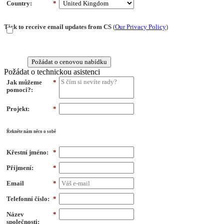
Country:
*
Tick to receive email updates from CS
(
Our Privacy Policy
)
Požádat o cenovou nabídku
Požádat o technickou asistenci
Jak můžeme
*
pomoci?:
Projekt:
*
Řekněte nám něco o sobě
Křestní jméno:
*
Příjmení:
*
Email
*
Telefonní číslo:
*
Název
*
společnosti: