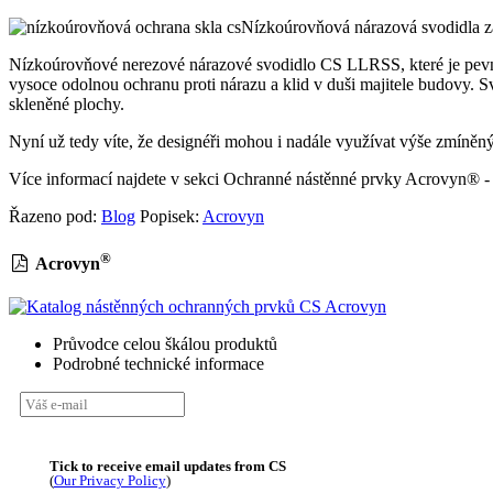
Nízkoúrovňová nárazová svodidla zaj
Nízkoúrovňové nerezové nárazové svodidlo CS LLRSS, které je pevně 
vysoce odolnou ochranu proti nárazu a klid v duši majitele budovy. S
skleněné plochy.
Nyní už tedy víte, že designéři mohou i nadále využívat výše zmíněný
Více informací najdete v sekci Ochranné nástěnné prvky Acrovyn® -
Řazeno pod:
Blog
Popisek:
Acrovyn
®
Acrovyn
Průvodce celou škálou produktů
Podrobné technické informace
Tick to receive email updates from CS
(
Our Privacy Policy
)