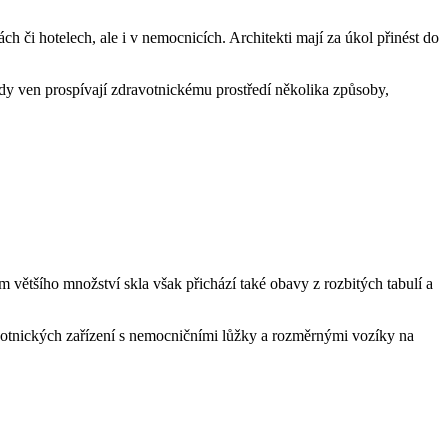
h či hotelech, ale i v nemocnicích. Architekti mají za úkol přinést do
edy ven prospívají zdravotnickému prostředí několika způsoby,
ím většího množství skla však přichází také obavy z rozbitých tabulí a
avotnických zařízení s nemocničními lůžky a rozměrnými vozíky na