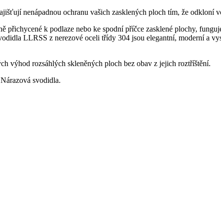
išťují nenápadnou ochranu vašich zasklených ploch tím, že odkloní vo
přichycené k podlaze nebo ke spodní příčce zasklené plochy, funguje j
vodidla LLRSS z nerezové oceli třídy 304 jsou elegantní, moderní a vys
ch výhod rozsáhlých skleněných ploch bez obav z jejich roztříštění.
 Nárazová svodidla.