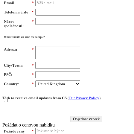
Email
*
Telefonní číslo:
*
Název
*
společnosti:
Where should we send the sample?...
Adresa:
*
City/Town:
*
PSČ:
*
Country:
*
Tick to receive email updates from CS
(
Our Privacy Policy
)
Objednat vzorek
Požádat o cenovou nabídku
Požadovaný
*