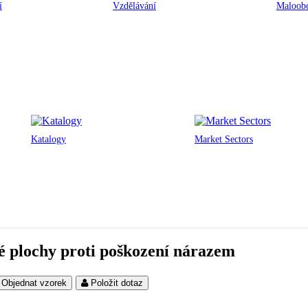
í
Vzdělávání
Maloobc
Katalogy
Market Sectors
né plochy proti poškození nárazem
Objednat vzorek
Položit dotaz