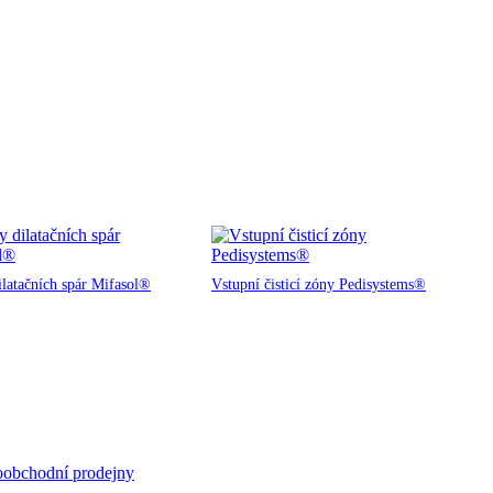
ilatačních spár Mifasol®
Vstupní čisticí zóny Pedisystems®