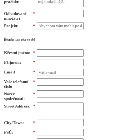
produkt:
Odhadované
*
množství
Projekt:
*
Řekněte nám něco o sobě
Křestní jméno:
*
Příjmení:
*
Email
*
Vaše telefonní
*
číslo
Název
*
společnosti:
Street Address:
*
City/Town:
*
PSČ:
*