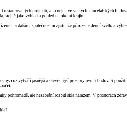
 i restaurovaných projektů, a to nejen ve velkých kancelářských budovác
a, stejně jako výhled a pohled na okolní krajinu.
ních a dalšími společnostmi zjistil, že přirozené denní světlo a výhl
chy, což vytváří jasnější a otevřenější prostory uvnitř budov. S použit
zpočet.
lomky pohromadě, ale nezabrání rozbití skla nárazem. V prostorách zdr
skla?