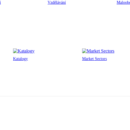
í
Vzdělávání
Maloobc
Katalogy
Market Sectors