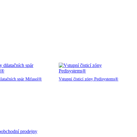
ilatačních spár Mifasol®
Vstupní čisticí zóny Pedisystems®