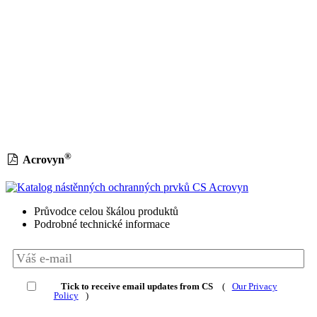
Happy Christmas from
all of us at CS
®
Acrovyn
Průvodce celou škálou produktů
Podrobné technické informace
Tick to receive email updates from CS
(
Our Privacy
Policy
)