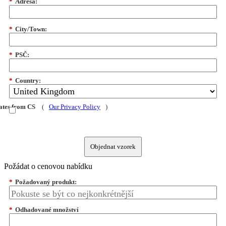
*
Adresa:
*
City/Town:
*
PSČ:
*
Country:
dates from CS
(
Our Privacy Policy
)
Objednat vzorek
Požádat o cenovou nabídku
*
Požadovaný produkt:
*
Odhadované množství