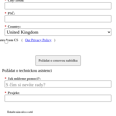
*
City/Town:
*
PSČ:
*
Country:
dates from CS
(
Our Privacy Policy
)
Požádat o cenovou nabídku
Požádat o technickou asistenci
*
Jak můžeme pomoci?:
*
Projekt:
Řekněte nám něco o sobě