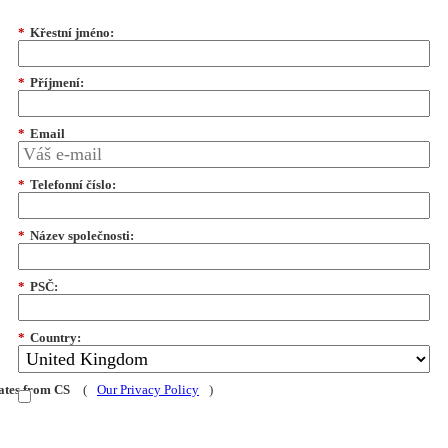
*
Křestní jméno:
*
Příjmení:
*
Email
*
Telefonní číslo:
*
Název společnosti:
*
PSČ:
*
Country:
dates from CS
(
Our Privacy Policy
)