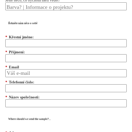
Ještě něco, co bychom měli vědět?
Řekněte nám něco o sobě
*
Křestní jméno:
*
Příjmení:
*
Email
*
Telefonní číslo:
*
Název společnosti:
Where should we send the sample?...