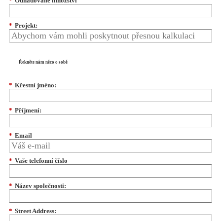
*
Odhadované množství
*
Projekt:
Řekněte nám něco o sobě
*
Křestní jméno:
*
Příjmení:
*
Email
*
Vaše telefonní číslo
*
Název společnosti:
*
Street Address: