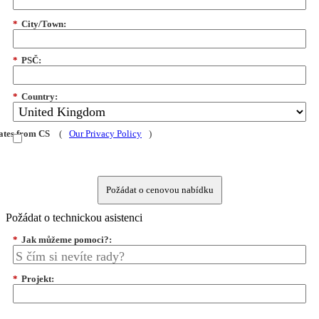
*
City/Town:
*
PSČ:
*
Country:
dates from CS
(
Our Privacy Policy
)
Požádat o cenovou nabídku
Požádat o technickou asistenci
*
Jak můžeme pomoci?:
*
Projekt: