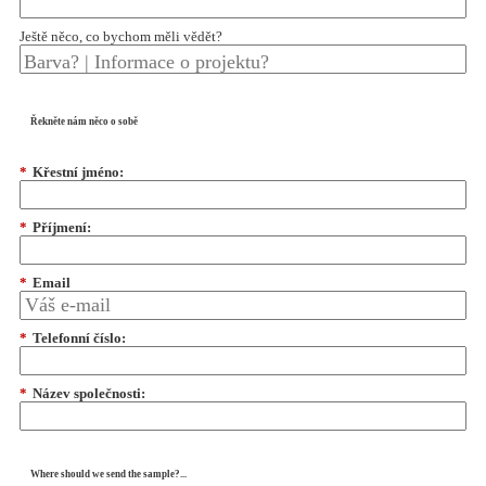
Ještě něco, co bychom měli vědět?
Řekněte nám něco o sobě
*
Křestní jméno:
*
Příjmení:
*
Email
*
Telefonní číslo:
*
Název společnosti:
Where should we send the sample?...