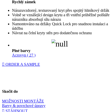
Rychlý zámek
Nárazuvzdorný, texturovaný kryt přes spojitý hliníkový držák
Volně se vznášející design krytu a tři vnitřní průběžné polštáře
nárazníku absorbují sílu nárazu
Namontováno na držáky Quick Lock pro snadnou instalaci a
údržbu
Návrat na čelní kryty stěn pro dodatečnou ochranu
Plné barvy
Acrovyn ( 27 )
ORDER A SAMPLE
Skočit do
MOŽNOSTI MONTÁŽE
Barvy & povrchové úpravy
STÁHNOUT