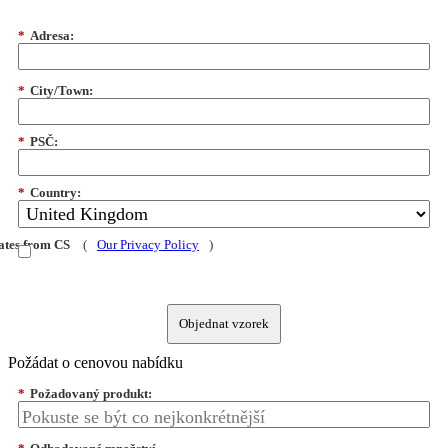
*
Adresa:
*
City/Town:
*
PSČ:
*
Country:
dates from CS
(
Our Privacy Policy
)
Objednat vzorek
Požádat o cenovou nabídku
*
Požadovaný produkt: