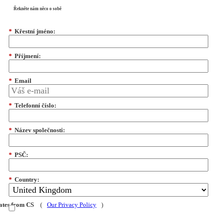
Řekněte nám něco o sobě
*
Křestní jméno:
*
Příjmení:
*
Email
*
Telefonní číslo:
*
Název společnosti:
*
PSČ:
*
Country:
dates from CS
(
Our Privacy Policy
)