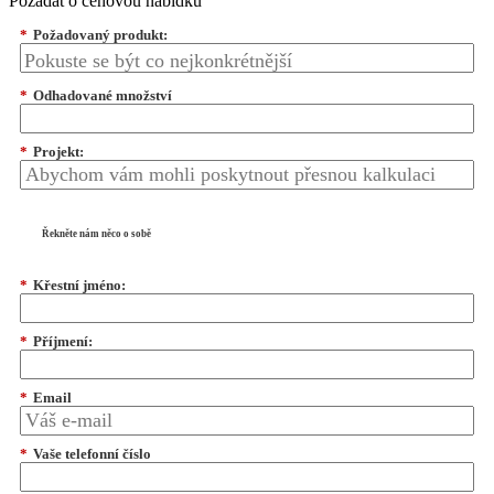
Požádat o cenovou nabídku
*
Požadovaný produkt:
*
Odhadované množství
*
Projekt:
Řekněte nám něco o sobě
*
Křestní jméno:
*
Příjmení:
*
Email
*
Vaše telefonní číslo