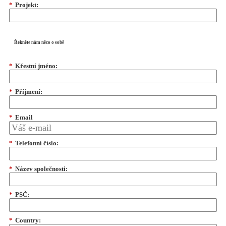
*
Projekt:
Řekněte nám něco o sobě
*
Křestní jméno:
*
Příjmení:
*
Email
*
Telefonní číslo:
*
Název společnosti:
*
PSČ:
*
Country: