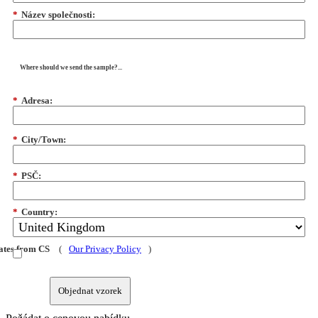
*
Název společnosti:
Where should we send the sample?...
*
Adresa:
*
City/Town:
*
PSČ:
*
Country:
dates from CS
(
Our Privacy Policy
)
Objednat vzorek