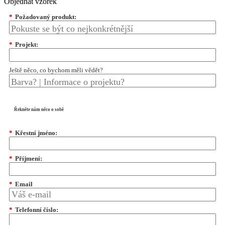
Objednat vzorek
*
Požadovaný produkt:
*
Projekt:
Ještě něco, co bychom měli vědět?
Řekněte nám něco o sobě
*
Křestní jméno:
*
Příjmení:
*
Email
*
Telefonní číslo: