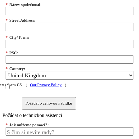
*
Název společnosti:
*
Street Address:
*
City/Town:
*
PSČ:
*
Country:
dates from CS
(
Our Privacy Policy
)
Požádat o cenovou nabídku
Požádat o technickou asistenci
*
Jak můžeme pomoci?: