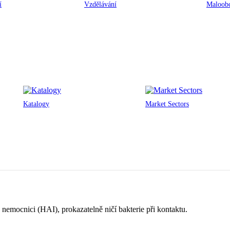
í
Vzdělávání
Maloobc
Katalogy
Market Sectors
 nemocnici (HAI), prokazatelně ničí bakterie při kontaktu.