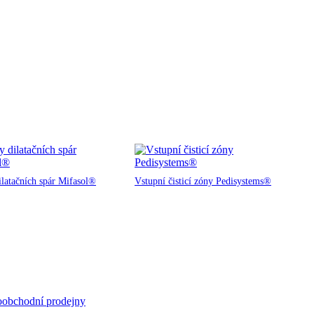
ilatačních spár Mifasol®
Vstupní čisticí zóny Pedisystems®