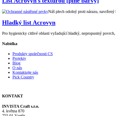
List Acrovyn s texturou [plné barvy]
Náš plech odolný proti nárazu, navržený 
Hladký list Acrovyn
Pro hygienicky citlivé oblasti vyžadující hladký, nepropustný povrch,
Nabídka
Produkty společnosti CS
Projekty
Blog
O nás
Kontaktujte nás
Pick Country
KONTAKT
INVISTA Craft s.r.o.
4. května 870
755 01 Vsetín