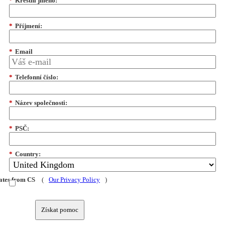
*
Křestní jméno:
*
Příjmení:
*
Email
*
Telefonní číslo:
*
Název společnosti:
*
PSČ:
*
Country:
dates from CS
(
Our Privacy Policy
)
Získat pomoc