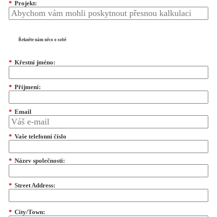
*
Projekt:
Řekněte nám něco o sobě
*
Křestní jméno:
*
Příjmení:
*
Email
*
Vaše telefonní číslo
*
Název společnosti:
*
Street Address:
*
City/Town: