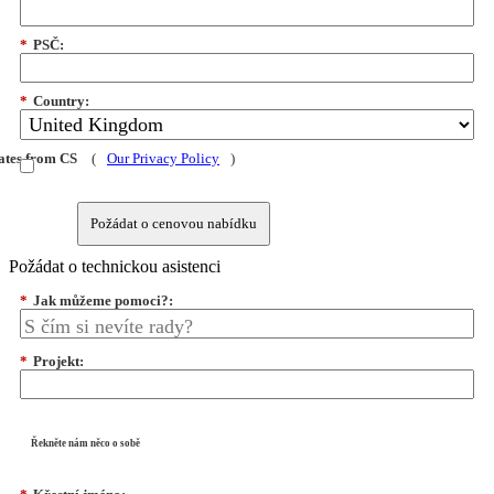
*
PSČ:
*
Country:
dates from CS
(
Our Privacy Policy
)
Požádat o cenovou nabídku
Požádat o technickou asistenci
*
Jak můžeme pomoci?:
*
Projekt:
Řekněte nám něco o sobě