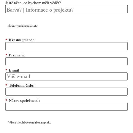
Ještě něco, co bychom měli vědět?
Řekněte nám něco o sobě
*
Křestní jméno:
*
Příjmení:
*
Email
*
Telefonní číslo:
*
Název společnosti:
Where should we send the sample?...