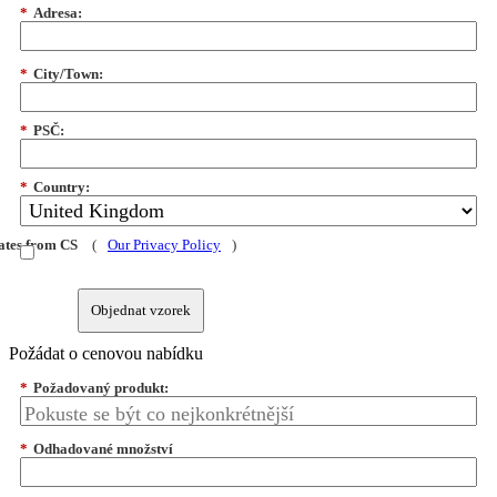
*
Adresa:
*
City/Town:
*
PSČ:
*
Country:
dates from CS
(
Our Privacy Policy
)
Objednat vzorek
Požádat o cenovou nabídku
*
Požadovaný produkt:
*
Odhadované množství