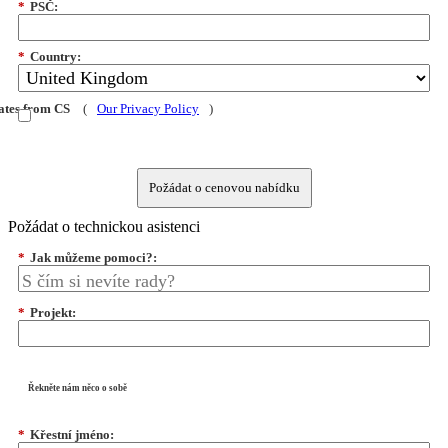
*
PSČ:
*
Country:
dates from CS
(
Our Privacy Policy
)
Požádat o cenovou nabídku
Požádat o technickou asistenci
*
Jak můžeme pomoci?:
*
Projekt:
Řekněte nám něco o sobě
*
Křestní jméno: