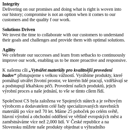
Integrity
Delivering on our promises and doing what is right is woven into
our history; compromise is not an option when it comes to our
customers and the quality f our work.
Solutions Driven
We invest the time to collaborate with our customers to understand
their goals and challenges and provide them with optimal solutions.
Agility
We celebrate our successes and learn from setbacks to continuously
improve our work, enabling us to be more proactive and responsive.
K našemu cíli
„Vytvářet materiály pro kvalitnější provedení
budov“
přistupujeme s velkou vážností. Vyrábíme produkty, které
pomáhají utvářet životní prostor, ve kterém lidé pracují, vzdělávají se
a podstupují lékařskou péči. Provedení našich produktů, jejich
výrobní proces a naše jednání, to vše se tímto cílem řídí.
Společnost CS byla založena ve Spojených státech a je světovým
výrobcem a dodavatelem celé řady specializovaných stavebních
materiálů po více než 70 let. Máme 25 poboček po celém světě,
hlavní výrobní a obchodní oddělení ve většině evropských měst a
zaměstnáváme více než 2,000 lidí. V České republice a na
Slovensku můžete naše produkty objednat u výhradního