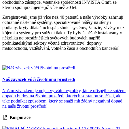
obchodního zástupce, vsetínské společnosti INVISTA Craft, se
kterou spolupracujeme již více než 20 let.
Zaregistrovali jsme již více než 40 patentů a naše výrobky zahrnují
ochranné nástěnné systémy, specializované nátěry na stěny i
podlahy, kryty dilatačních spár, stínicí systémy, žaluzie, závěsy mezi
kójemi a systémy pro snížení tlaku. Ty byly úspěšně instalovány v
několika nejprestižnějších světových budovách napříč
podnikatelskými sektory včetně zdravotnictví, dopravy,
maloobchodu, vzdělávání, volného času a obchodních kanceláří.
Náš závazek vůči životnímu prostředí
Naším závazkem je nejen vytvářet výrobky, které přispějí ke snížení
dopadu budov na životní prostředí, kterých se stanou součástí, ale
také podnikat způsobem, který se snaží mít žádný negativní dopad
na naše životní prostředí.
Korporace