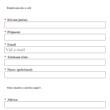
Řekněte nám něco o sobě
*
Křestní jméno:
*
Příjmení:
*
Email
*
Telefonní číslo:
*
Název společnosti:
Where should we send the sample?...
*
Adresa: