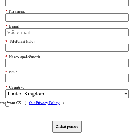
*
Příjmení:
*
Email
*
Telefonní číslo:
*
Název společnosti:
*
PSČ:
*
Country:
dates from CS
(
Our Privacy Policy
)
Získat pomoc