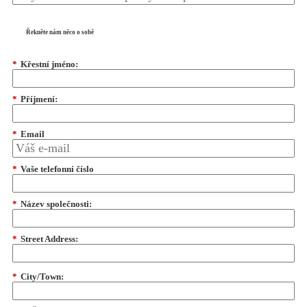
Řekněte nám něco o sobě
*
Křestní jméno:
*
Příjmení:
*
Email
*
Vaše telefonní číslo
*
Název společnosti:
*
Street Address:
*
City/Town: