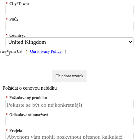
*
City/Town:
*
PSČ:
*
Country:
dates from CS
(
Our Privacy Policy
)
Objednat vzorek
Požádat o cenovou nabídku
*
Požadovaný produkt:
*
Odhadované množství
*
Projekt: