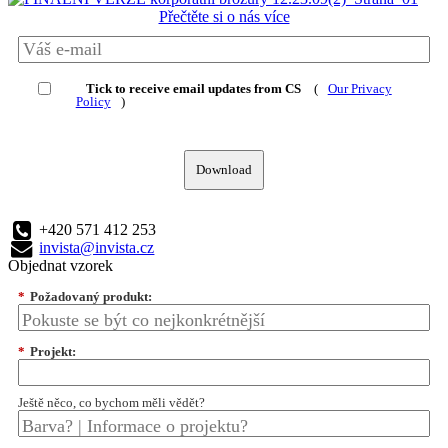
Přečtěte si o nás více
Tick to receive email updates from CS
(
Our Privacy
Policy
)
Download
+420 571 412 253
invista@invista.cz
Objednat vzorek
*
Požadovaný produkt:
*
Projekt:
Ještě něco, co bychom měli vědět?