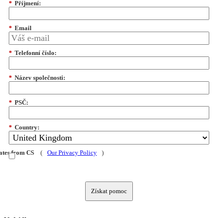
*
Příjmení:
*
Email
*
Telefonní číslo:
*
Název společnosti:
*
PSČ:
*
Country:
dates from CS
(
Our Privacy Policy
)
Získat pomoc