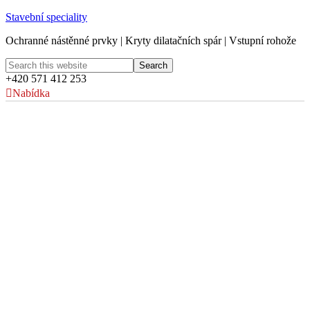
Stavební speciality
Ochranné nástěnné prvky | Kryty dilatačních spár | Vstupní rohože
+420 571 412 253
Nabídka
Nástěnné obklady na míru
Acrovyn by Design®