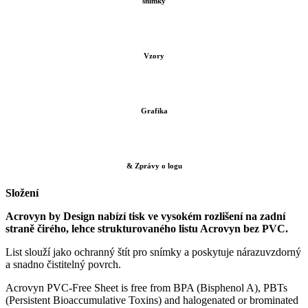
snímky
Vzory
Grafika
& Zprávy o logu
Složení
Acrovyn by Design nabízí tisk ve vysokém rozlišení na zadní
straně čirého, lehce strukturovaného listu Acrovyn bez PVC.
List slouží jako ochranný štít pro snímky a poskytuje nárazuvzdorný
a snadno čistitelný povrch.
Acrovyn PVC-Free Sheet is free from BPA (Bisphenol A), PBTs
(Persistent Bioaccumulative Toxins) and halogenated or brominated