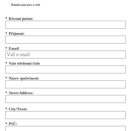
Řekněte nám něco o sobě
*
Křestní jméno:
*
Příjmení:
*
Email
*
Vaše telefonní číslo
*
Název společnosti:
*
Street Address:
*
City/Town:
*
PSČ: