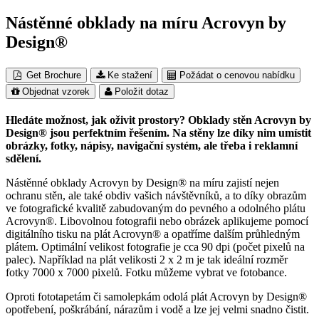
Nástěnné obklady na míru Acrovyn by
Design®
Get Brochure
Ke stažení
Požádat o cenovou nabídku
Objednat vzorek
Položit dotaz
Hledáte možnost, jak oživit prostory? Obklady stěn Acrovyn by
Design® jsou perfektním řešením. Na stěny lze díky nim umístit
obrázky, fotky, nápisy, navigační systém, ale třeba i reklamní
sdělení.
Nástěnné obklady Acrovyn by Design® na míru zajistí nejen
ochranu stěn, ale také obdiv vašich návštěvníků, a to díky obrazům
ve fotografické kvalitě zabudovaným do pevného a odolného plátu
Acrovyn®. Libovolnou fotografii nebo obrázek aplikujeme pomocí
digitálního tisku na plát Acrovyn® a opatříme dalším průhledným
plátem. Optimální velikost fotografie je cca 90 dpi (počet pixelů na
palec). Například na plát velikosti 2 x 2 m je tak ideální rozměr
fotky 7000 x 7000 pixelů. Fotku můžeme vybrat ve fotobance.
Oproti fototapetám či samolepkám odolá plát Acrovyn by Design®
opotřebení, poškrábání, nárazům i vodě a lze jej velmi snadno čistit.