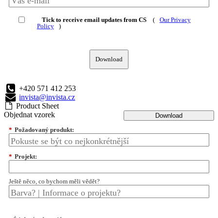
Tick to receive email updates from CS
(
Our Privacy
Policy
)
Download
+420 571 412 253
invista@invista.cz
Product Sheet
Objednat vzorek
Download
*
Požadovaný produkt:
*
Projekt:
Ještě něco, co bychom měli vědět?