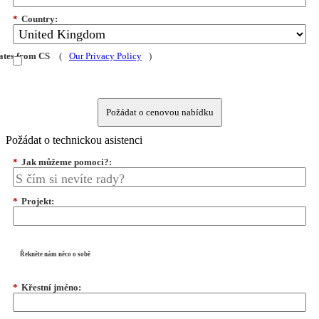
*
Country:
dates from CS
(
Our Privacy Policy
)
Požádat o cenovou nabídku
Požádat o technickou asistenci
*
Jak můžeme pomoci?:
*
Projekt:
Řekněte nám něco o sobě
*
Křestní jméno: