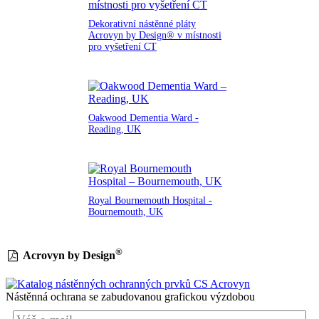
Dekorativní nástěnné pláty
Acrovyn by Design® v místnosti
pro vyšetření CT
Oakwood Dementia Ward -
Reading, UK
Royal Bournemouth Hospital -
Bournemouth, UK
®
Acrovyn by Design
Nástěnná ochrana se zabudovanou grafickou výzdobou