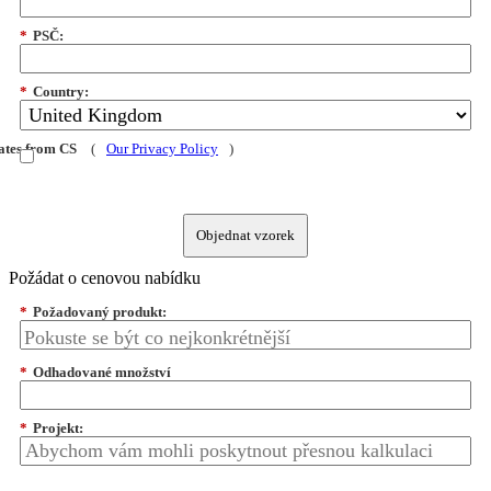
*
PSČ:
*
Country:
dates from CS
(
Our Privacy Policy
)
Objednat vzorek
Požádat o cenovou nabídku
*
Požadovaný produkt:
*
Odhadované množství
*
Projekt: