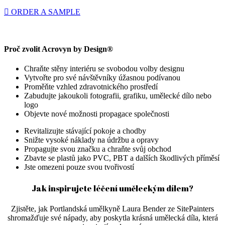
ORDER A SAMPLE
Proč zvolit Acrovyn by Design®
Chraňte stěny interiéru se svobodou volby designu
Vytvořte pro své návštěvníky úžasnou podívanou
Proměňte vzhled zdravotnického prostředí
Zabudujte jakoukoli fotografii, grafiku, umělecké dílo nebo
logo
Objevte nové možnosti propagace společnosti
Revitalizujte stávající pokoje a chodby
Snižte vysoké náklady na údržbu a opravy
Propagujte svou značku a chraňte svůj obchod
Zbavte se plastů jako PVC, PBT a dalších škodlivých příměsí
Jste omezeni pouze svou tvořivostí
Jak inspirujete léčení uměleckým dílem?
Zjistěte, jak Portlandská umělkyně Laura Bender ze SitePainters
shromažďuje své nápady, aby poskytla krásná umělecká díla, která