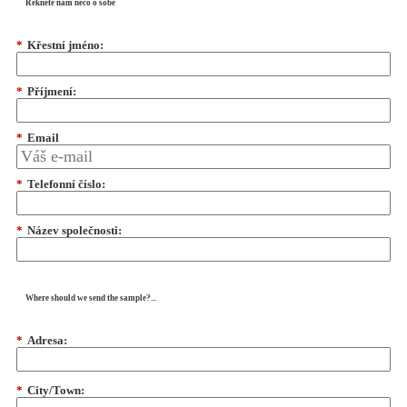
Řekněte nám něco o sobě
*
Křestní jméno:
*
Příjmení:
*
Email
*
Telefonní číslo:
*
Název společnosti:
Where should we send the sample?...
*
Adresa:
*
City/Town: