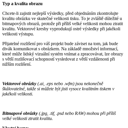
Typ a kvalita obrazu
Chcete-li zajistit nejlepší výsledky, před objednáním zkontrolujte
kvalitu obrázku ve skutečné velikosti tisku. To je zvláště důležité u
bitmapových obrazů, protože při příliš velké velikosti mohou ztratit
kvalitu. Vektorové kresby vyprodukují ostré výsledky při jakékoli
velikosti výstupu.
Přijatelné rozlišení pro váš projekt bude záviset na tom, jak bude
divák komunikovat s obrázkem. Na základě množství informací,
které může lidský vizuální systém vnímat a zpracovávat, lze obrazy
s větší rozlišovací schopností vysledovat z větší vzdálenosti při
nižším rozlišení.
Vektorové obrázky
(.ai, .eps nebo .wfm) jsou nekonečně
škálovatelné, takže si můžete být jisti vysoce kvalitním tiskem v
jakékoli velikosti.
Bitmapové obrázky
(.jpg, .tif, .psd nebo RAW) mohou při příliš
velké velikosti ztratit kvalitu.