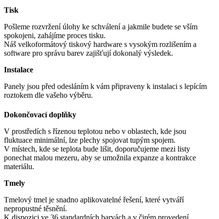
Tisk
Pošleme rozvržení úlohy ke schválení a jakmile budete se vším
spokojeni, zahájíme proces tisku.
Náš velkoformátový tiskový hardware s vysokým rozlišením a
software pro správu barev zajišťují dokonalý výsledek.
Instalace
Panely jsou před odesláním k vám připraveny k instalaci s lepícím
roztokem dle vašeho výběru.
Dokončovací doplňky
V prostředích s řízenou teplotou nebo v oblastech, kde jsou
fluktuace minimální, lze plechy spojovat tupým spojem.
V místech, kde se teplota bude lišit, doporučujeme mezi listy
ponechat malou mezeru, aby se umožnila expanze a kontrakce
materiálu.
Tmely
Tmelový tmel je snadno aplikovatelné řešení, které vytváří
nepropustné těsnění.
K dispozici ve 36 standardních barvách a v čirém provedení.