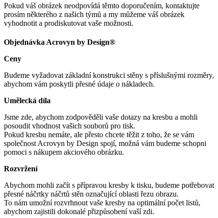
Pokud váš obrázek neodpovídá těmto doporučením, kontaktujte
prosím některého z našich týmů a my můžeme váš obrázek
vyhodnotit a prodiskutovat vaše možnosti.
Objednávka Acrovyn by Design®
Ceny
Budeme vyžadovat základní konstrukci stěny s příslušnými rozměry,
abychom vám poskytli přesné údaje o nákladech.
Umělecká díla
Jsme zde, abychom zodpověděli vaše dotazy na kresbu a mohli
posoudit vhodnost vašich souborů pro tisk.
Pokud kresbu nemáte, ale přesto chcete těžit z toho, že se vám
společnost Acrovyn by Design spojí, možná vám budeme schopni
pomoci s nákupem akciového obrázku.
Rozvržení
Abychom mohli začít s přípravou kresby k tisku, budeme potřebovat
přesné náčrtky náčrtů stěn označující oblasti řezu obrazu.
To nám umožní rozvrhnout vaše kresby na optimální počet listů,
abychom zajistili dokonalé přizpůsobení vaší zdi.