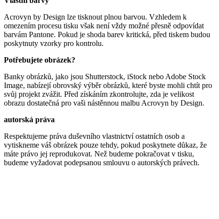
Vlastní barvy
Acrovyn by Design lze tisknout plnou barvou. Vzhledem k
omezením procesu tisku však není vždy možné přesně odpovídat
barvám Pantone. Pokud je shoda barev kritická, před tiskem budou
poskytnuty vzorky pro kontrolu.
Potřebujete obrázek?
Banky obrázků, jako jsou Shutterstock, iStock nebo Adobe Stock
Image, nabízejí obrovský výběr obrázků, které byste mohli chtít pro
svůj projekt zvážit. Před získáním zkontrolujte, zda je velikost
obrazu dostatečná pro vaši nástěnnou malbu Acrovyn by Design.
autorská práva
Respektujeme práva duševního vlastnictví ostatních osob a
vytiskneme váš obrázek pouze tehdy, pokud poskytnete důkaz, že
máte právo jej reprodukovat. Než budeme pokračovat v tisku,
budeme vyžadovat podepsanou smlouvu o autorských právech.