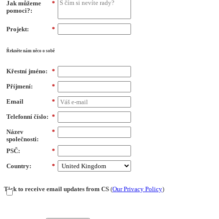
Jak můžeme
*
pomoci?:
Projekt:
*
Řekněte nám něco o sobě
Křestní jméno:
*
Příjmení:
*
Email
*
Telefonní číslo:
*
Název
*
společnosti:
PSČ:
*
Country:
*
Tick to receive email updates from CS
(
Our Privacy Policy
)