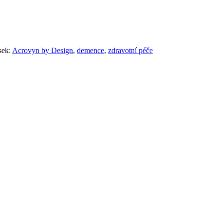
sek:
Acrovyn by Design
,
demence
,
zdravotní péče