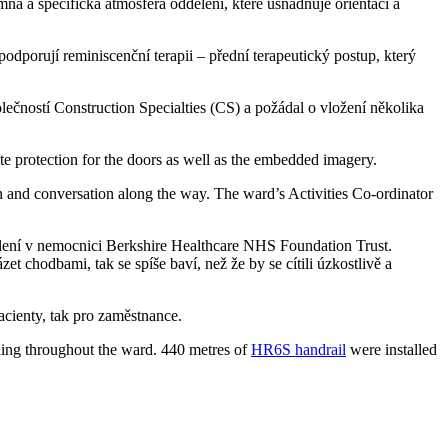
á a specifická atmosféra oddělení, které usnadňuje orientaci a
podporují reminiscenční terapii – přední terapeutický postup, který
olečností Construction Specialties (CS) a požádal o vložení několika
te protection for the doors as well as the embedded imagery.
n and conversation along the way. The ward’s Activities Co-ordinator
dělení v nemocnici Berkshire Healthcare NHS Foundation Trust.
et chodbami, tak se spíše baví, než že by se cítili úzkostlivě a
acienty, tak pro zaměstnance.
nding throughout the ward. 440 metres of
HR6S handrail
were installed