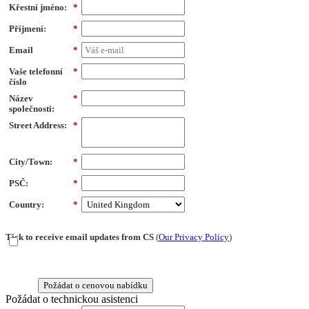
Křestní jméno:
*
Příjmení:
*
Email
*
Vaše telefonní
*
číslo
Název
*
společnosti:
Street Address:
*
City/Town:
*
PSČ:
*
Country:
*
Tick to receive email updates from CS
(
Our Privacy Policy
)
Požádat o cenovou nabídku
Požádat o technickou asistenci