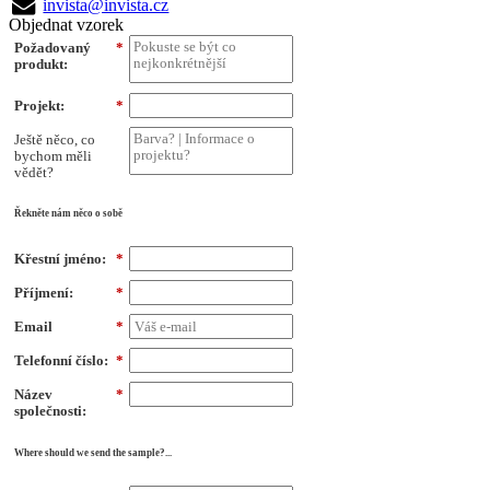
invista@invista.cz
Objednat vzorek
Požadovaný
*
produkt:
Projekt:
*
Ještě něco, co
bychom měli
vědět?
Řekněte nám něco o sobě
Křestní jméno:
*
Příjmení:
*
Email
*
Telefonní číslo:
*
Název
*
společnosti:
Where should we send the sample?...