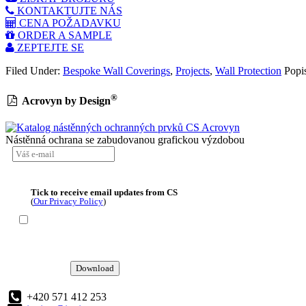
KONTAKTUJTE NÁS
CENA POŽADAVKU
ORDER A SAMPLE
ZEPTEJTE SE
Filed Under:
Bespoke Wall Coverings
,
Projects
,
Wall Protection
Popi
®
Acrovyn by Design
Nástěnná ochrana se zabudovanou grafickou výzdobou
Tick to receive email updates from CS
(
Our Privacy Policy
)
Download
+420 571 412 253