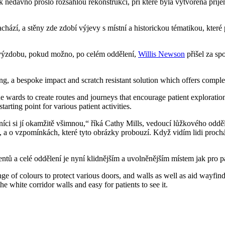
edávno prošlo rozsáhlou rekonstrukcí, při které byla vytvořena příjemn
hází, a stěny zde zdobí výjevy s místní a historickou tématikou, které 
u výzdobu, pokud možno, po celém oddělení,
Willis Newson
přišel za sp
g, a bespoke impact and scratch resistant solution which offers comple
wards to create routes and journeys that encourage patient exploratio
tarting point for various patient activities.
níci si jí okamžitě všimnou,“ říká Cathy Mills, vedoucí lůžkového od
li, a o vzpomínkách, které tyto obrázky probouzí. Když vidím lidi procház
ntů a celé oddělení je nyní klidnějším a uvolněnějším místem jak pro p
nge of colours to protect various doors, and walls as well as aid wayfi
e white corridor walls and easy for patients to see it.