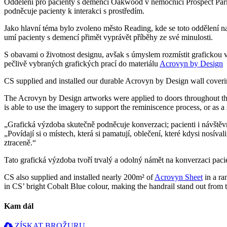
Oddělení pro pacienty s demencí Oakwood v nemocnici Prospect Park n
podněcuje pacienty k interakci s prostředím.
Jako hlavní téma bylo zvoleno město Reading, kde se toto oddělení nac
umí pacienty s demencí přimět vyprávět příběhy ze své minulosti.
S obavami o životnost designu, avšak s úmyslem rozmístit graficko
pečlivě vybraných grafických prací do materiálu
Acrovyn by Design
CS supplied and installed our durable Acrovyn by Design wall coverin
The Acrovyn by Design artworks were applied to doors throughout the 
is able to use the imagery to support the reminiscence process, or as a s
„Grafická výzdoba skutečně podněcuje konverzaci; pacienti i návštěv
„Povídají si o místech, která si pamatují, oblečení, které kdysi nosíva
ztraceně.“
Tato grafická výzdoba tvoří trvalý a odolný námět na konverzaci pacie
CS also supplied and installed nearly 200m² of
Acrovyn Sheet
in a ra
in CS’ bright Cobalt Blue colour, making the handrail stand out from th
Kam dál
ZÍSKAT BROŽURU