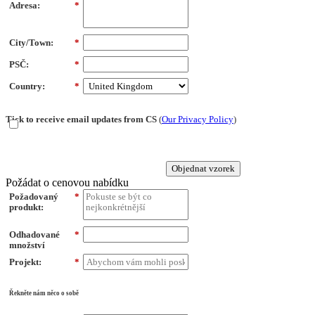
Adresa:
*
City/Town:
*
PSČ:
*
Country:
*
Tick to receive email updates from CS
(
Our Privacy Policy
)
Objednat vzorek
Požádat o cenovou nabídku
Požadovaný
*
produkt:
Odhadované
*
množství
Projekt:
*
Řekněte nám něco o sobě