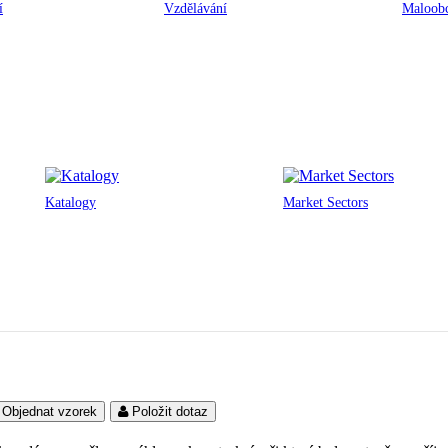
í
Vzdělávání
Maloobc
Katalogy
Market Sectors
Objednat vzorek
Položit dotaz