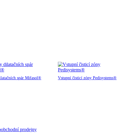
ilatačních spár Mifasol®
Vstupní čisticí zóny Pedisystems®