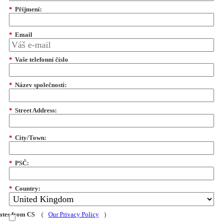
*
Příjmení:
*
Email
*
Vaše telefonní číslo
*
Název společnosti:
*
Street Address:
*
City/Town:
*
PSČ:
*
Country:
dates from CS
(
Our Privacy Policy
)