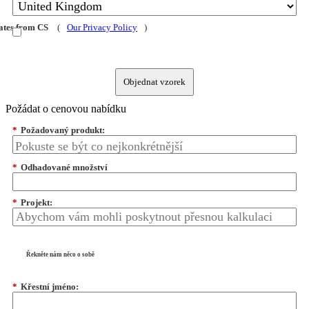
dates from CS
(
Our Privacy Policy
)
Objednat vzorek
Požádat o cenovou nabídku
*
Požadovaný produkt:
*
Odhadované množství
*
Projekt:
Řekněte nám něco o sobě
*
Křestní jméno: