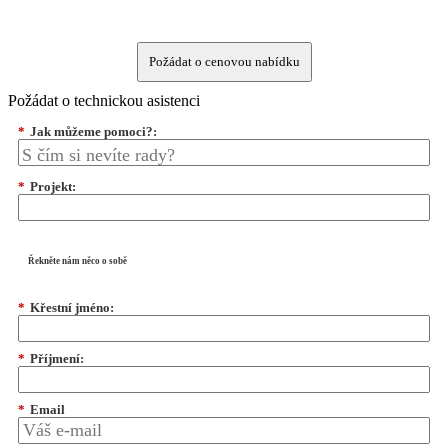
Požádat o cenovou nabídku
Požádat o technickou asistenci
*
Jak můžeme pomoci?:
*
Projekt:
Řekněte nám něco o sobě
*
Křestní jméno:
*
Příjmení:
*
Email