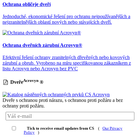
Ochrana obličeje dveří
Jednoduché, ekonomické řešení pro ochranu nejpoužívanějších a
nejzranitelnějších oblastí nových nebo stávajících dveří.
Ochrana dveřních zárubní Acrovyn®
Efektivní řešení ochrany zranitelných dřevěných nebo kovových
zárubní a obrub. Vyrobeno na míru specifikovanou zákazníkem z
listu Acrovyn nebo Acrovyn bez PVC
Acrovyn
Dveře
®
Dveře s ochranou proti nárazu, s ochranou proti požáru a bez
ochrany proti požáru.
Tick to receive email updates from CS
(
Our Privacy
Policy
)