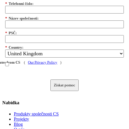
*
Telefonní číslo:
*
Název společnosti:
*
PSČ:
*
Country:
dates from CS
(
Our Privacy Policy
)
Získat pomoc
Nabídka
Produkty společnosti CS
Projekty
Blog