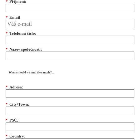
*
Příjmení:
*
Email
*
Telefonní číslo:
*
Název společnosti:
Where should we send the sample?...
*
Adresa:
*
City/Town:
*
PSČ:
*
Country: