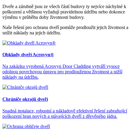
Dveře a zárubně jsou ze všech částí budovy ty nejvíce náchylné k
poškození a většinou vyžadují pravidelnou údržbu nebo dokonce
výměnu v průběhu doby životnosti budovy.
Naše řešení pro ochranu dveří pomůže prodloužit jejich životnost a
snížit náklady na jejich údržbu.
Obklady dveří Acrovyn®
Na zakázku vyrobená Acrovyn Door Cladding vytváří vysoce
odolnou povrchovou úpravu pro prodlouženou životnost a nižší
náklady na údržbu.
Chrániče okrajů dveří
Snadná instalace, robustní a nákladově efektivní řešení zabraňující
poškození hran nových a stávajících dveří z dřevěného jádra.