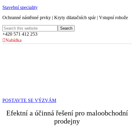
Stavební speciality
Ochranné nástěnné prvky | Kryty dilatačních spár | Vstupní rohože
+420 571 412 253
Nabídka
PROMĚŇTE SVOU PRODEJNU K
LEPŠÍMU
Vyšší bezpečnost. Lepší hygiena. Nižší náklady na údržbu.
Skvělý design.
Najděte
svá
řešení pomocí...
POSTAVTE SE VÝZVÁM
Efektní a účinná řešení pro maloobchodní
prodejny