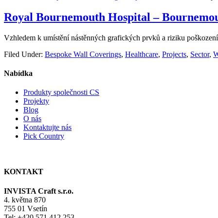
Royal Bournemouth Hospital – Bournemo
Vzhledem k umístění nástěnných grafických prvků a riziku poškození 
Filed Under:
Bespoke Wall Coverings
,
Healthcare
,
Projects
,
Sector
,
W
Nabídka
Produkty společnosti CS
Projekty
Blog
O nás
Kontaktujte nás
Pick Country
KONTAKT
INVISTA Craft s.r.o.
4. května 870
755 01 Vsetín
Tel: +420 571 412 253