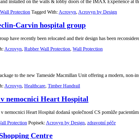
and installed on the walls & lobby doors of the IMAX Experience at 
Wall Protection
Tagged With:
Acrovyn
,
Acrovyn by Design
clin-Carvin hospital group
group have recently been relocated and their design has been reconsider
h:
Acrovyn
,
Rubber Wall Protection
,
Wall Protection
ckage to the new Tameside Macmillan Unit offering a modern, non-insti
h:
Acrovyn
,
Healthcare
,
Timber Handrail
 v nemocnici Heart Hospital
 v nemocnici Heart Hospital dodaná společností CS pomůže pacientům d
all Protection
Popisek:
Acrovyn by Design
,
zdravotní péče
 Shopping Centre