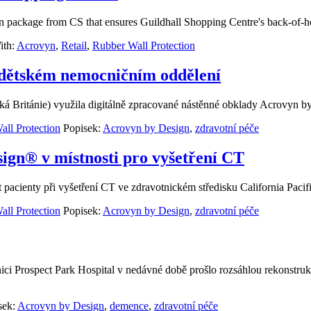
n package from CS that ensures Guildhall Shopping Centre's back-of-ho
ith:
Acrovyn
,
Retail
,
Rubber Wall Protection
 dětském nemocničním oddělení
ká Británie) využila digitálně zpracované nástěnné obklady Acrovyn by
all Protection
Popisek:
Acrovyn by Design
,
zdravotní péče
ign® v místnosti pro vyšetření CT
acienty při vyšetření CT ve zdravotnickém středisku California Pacif
all Protection
Popisek:
Acrovyn by Design
,
zdravotní péče
rospect Park Hospital v nedávné době prošlo rozsáhlou rekonstrukcí, j
sek:
Acrovyn by Design
,
demence
,
zdravotní péče