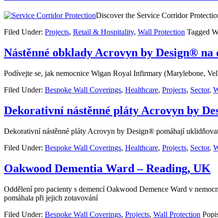
Discover the Service Corridor Protectio
Filed Under:
Projects
,
Retail & Hospitality
,
Wall Protection
Tagged W
Nástěnné obklady Acrovyn by Design® na
Podívejte se, jak nemocnice Wigan Royal Infirmary (Marylebone, Vel
Filed Under:
Bespoke Wall Coverings
,
Healthcare
,
Projects
,
Sector
,
W
Dekorativní nástěnné pláty Acrovyn by Des
Dekorativní nástěnné pláty Acrovyn by Design® pomáhají uklidňovat p
Filed Under:
Bespoke Wall Coverings
,
Healthcare
,
Projects
,
Sector
,
W
Oakwood Dementia Ward – Reading, UK
Oddělení pro pacienty s demencí Oakwood Demence Ward v nemocnici P
pomáhala při jejich zotavování
Filed Under:
Bespoke Wall Coverings
,
Projects
,
Wall Protection
Popi