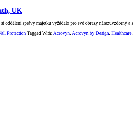
uth, UK
si oddělení správy majetku vyžádalo pro své obrazy nárazuvzdorný a sn
all Protection
Tagged With:
Acrovyn
,
Acrovyn by Design
,
Healthcare