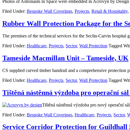
Photos of Astronauts in Space were embedded in Acrovyn by Design 
Filed Under:
Bespoke Wall Coverings
,
Projects
,
Retail & Hospitality
,
Rubber Wall Protection Package for the Se
The premises of the technical services for the Seclin-Carvin hospital 
Filed Under:
Healthcare
,
Projects
,
Sector
,
Wall Protection
Tagged Wit
Tameside Macmillan Unit – Tameside, UK
CS supplied curved timber handrail and a comprehensive protection pa
Filed Under:
Healthcare
,
Projects
,
Sector
,
Wall Protection
Tagged Wit
Tištěná nástěnná výzdoba pro operační sál
Tištěná nástěnná výzdoba pro nový operační sál
Filed Under:
Bespoke Wall Coverings
,
Healthcare
,
Projects
,
Sector
,
W
Service Corridor Protection for Guildhall