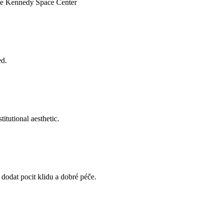
the Kennedy Space Center
ed.
tutional aesthetic.
odat pocit klidu a dobré péče.