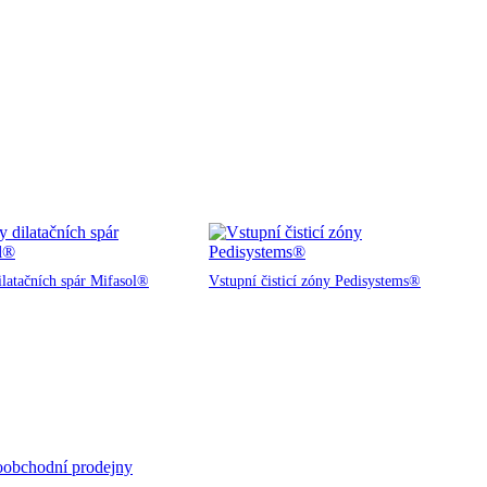
ilatačních spár Mifasol®
Vstupní čisticí zóny Pedisystems®