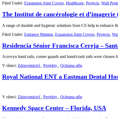
Filed Under:
Expansion Joint Covers
,
Healthcare
,
Projects
,
Wall Prot
The Institut de cancérologie et d’imageri
A range of durable and hygienic solutions from CS help to enhance the 
Filed Under:
Entrance Matting
,
Expansion Joint Covers
,
Projects
,
Wal
Residencia Sénior Francisca Cereja – San
Acrovyn hand rails, corner guards and hand/crash rails were chosen fo
V rámci:
Zdravotnictví
,
Projekty
,
Ochrana stěn
Royal National ENT a Eastman Dental Hos
V rámci:
Zdravotnictví
,
Projekty
,
Ochrana stěn
Kennedy Space Center – Florida, USA