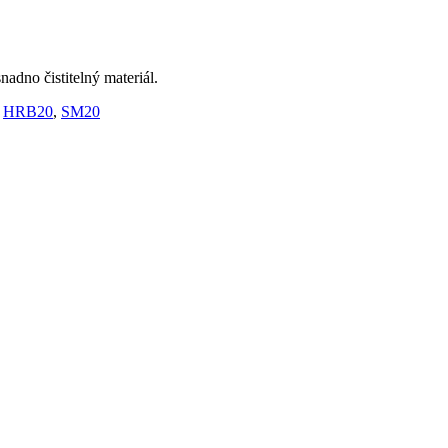
adno čistitelný materiál.
,
HRB20
,
SM20