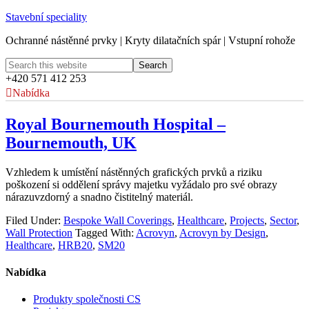
Stavební speciality
Ochranné nástěnné prvky | Kryty dilatačních spár | Vstupní rohože
+420 571 412 253
Nabídka
Royal Bournemouth Hospital –
Bournemouth, UK
Vzhledem k umístění nástěnných grafických prvků a riziku
poškození si oddělení správy majetku vyžádalo pro své obrazy
nárazuvzdorný a snadno čistitelný materiál.
Filed Under:
Bespoke Wall Coverings
,
Healthcare
,
Projects
,
Sector
,
Wall Protection
Tagged With:
Acrovyn
,
Acrovyn by Design
,
Healthcare
,
HRB20
,
SM20
Nabídka
Produkty společnosti CS