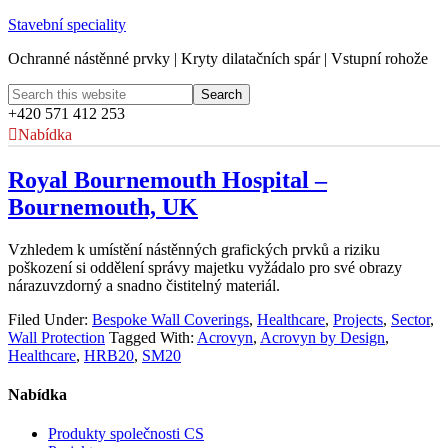
Stavební speciality
Ochranné nástěnné prvky | Kryty dilatačních spár | Vstupní rohože
+420 571 412 253
Nabídka
Royal Bournemouth Hospital –
Bournemouth, UK
Vzhledem k umístění nástěnných grafických prvků a riziku
poškození si oddělení správy majetku vyžádalo pro své obrazy
nárazuvzdorný a snadno čistitelný materiál.
Filed Under:
Bespoke Wall Coverings
,
Healthcare
,
Projects
,
Sector
,
Wall Protection
Tagged With:
Acrovyn
,
Acrovyn by Design
,
Healthcare
,
HRB20
,
SM20
Nabídka
Produkty společnosti CS