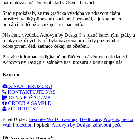
namontovala nástěnný obklad v živých barvách.
Studie prokázaly, že má grafická výzdoba ve zdravotnickém
prostředí veliký přínos pro pacienty i personál, a je známo, že
pomáhá při léčbě a snižuje stres pacientů.
Nástěnná výzdoba Acrovyn by Design® s různě barevnými ptáky a
mraky rozličných tvarů byla navržena pro účely pozitivního
odreagování dětí, zatímco čekají na ošetření.
Pro více informací o digitálně potištěných nástěnných obkladech
Acrovyn by Design si stáhněte naši brožuru a kontaktujte nás.
Kam dál
ZÍSKAT BROŽURU
KONTAKTUJTE NÁS
CENA POŽADAVKU
ORDER A SAMPLE
ZEPTEJTE SE
Filed Under:
Bespoke Wall Coverings
,
Healthcare
,
Projects
,
Sector
,
Wall Protection
Popisek:
Acrovyn by Design
,
zdravotní péče
®
Acrovyn by Design