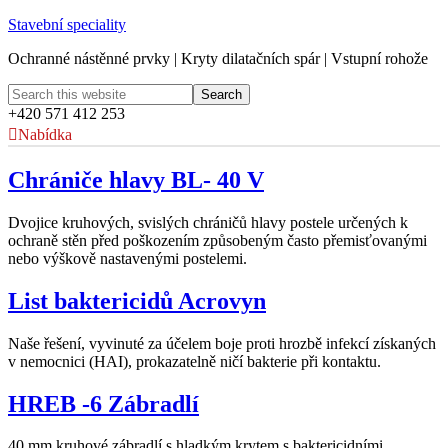
Stavební speciality
Ochranné nástěnné prvky | Kryty dilatačních spár | Vstupní rohože
+420 571 412 253
Nabídka
Chrániče hlavy BL- 40 V
Dvojice kruhových, svislých chráničů hlavy postele určených k
ochraně stěn před poškozením způsobeným často přemisťovanými
nebo výškově nastavenými postelemi.
List baktericidů Acrovyn
Naše řešení, vyvinuté za účelem boje proti hrozbě infekcí získaných
v nemocnici (HAI), prokazatelně ničí bakterie při kontaktu.
HREB -6 Zábradlí
40 mm kruhové zábradlí s hladkým krytem s baktericidními