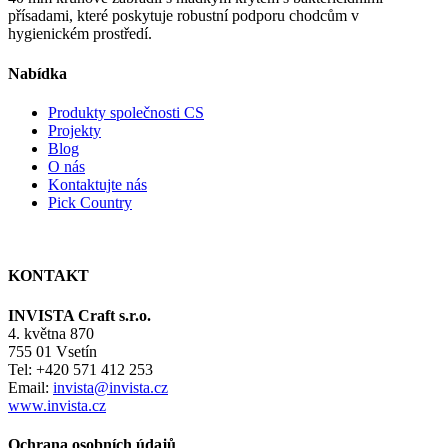
přísadami, které poskytuje robustní podporu chodcům v
hygienickém prostředí.
Nabídka
Produkty společnosti CS
Projekty
Blog
O nás
Kontaktujte nás
Pick Country
KONTAKT
INVISTA Craft s.r.o.
4. května 870
755 01 Vsetín
Tel: +420 571 412 253
Email:
invista@invista.cz
www.invista.cz
Ochrana osobních údajů