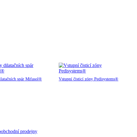
ilatačních spár Mifasol®
Vstupní čisticí zóny Pedisystems®