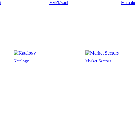
í
Vzdělávání
Maloobc
Katalogy
Market Sectors