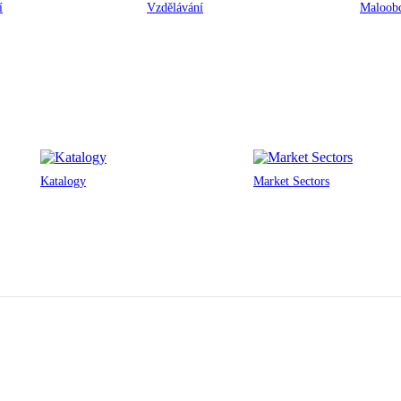
í
Vzdělávání
Maloobc
Katalogy
Market Sectors