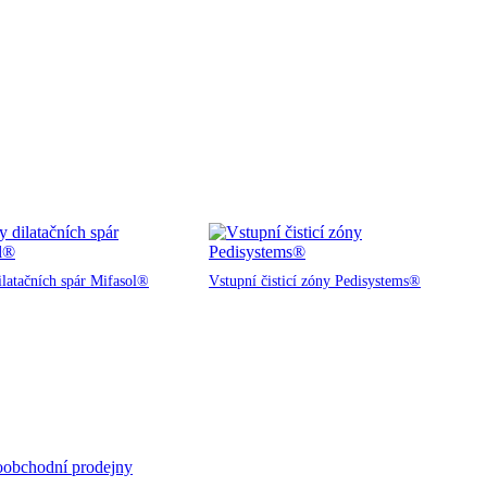
ilatačních spár Mifasol®
Vstupní čisticí zóny Pedisystems®