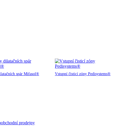
ilatačních spár Mifasol®
Vstupní čisticí zóny Pedisystems®