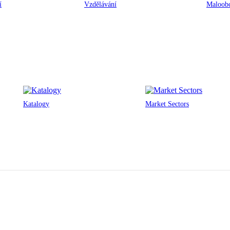
í
Vzdělávání
Maloobc
Katalogy
Market Sectors