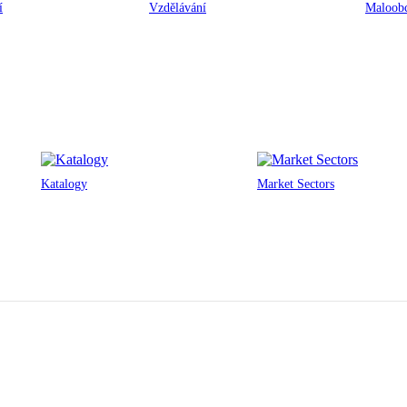
í
Vzdělávání
Maloobc
Katalogy
Market Sectors