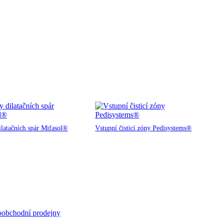
ilatačních spár Mifasol®
Vstupní čisticí zóny Pedisystems®