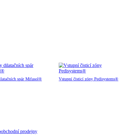
ilatačních spár Mifasol®
Vstupní čisticí zóny Pedisystems®