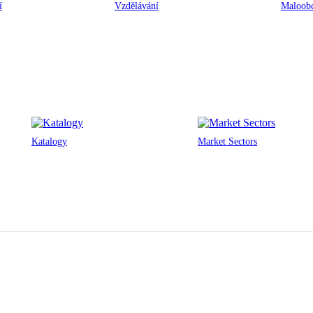
í
Vzdělávání
Maloobc
Katalogy
Market Sectors