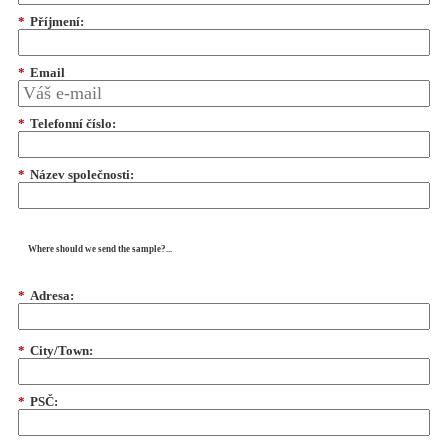
*
Příjmení:
*
Email
*
Telefonní číslo:
*
Název společnosti:
Where should we send the sample?...
*
Adresa:
*
City/Town:
*
PSČ: