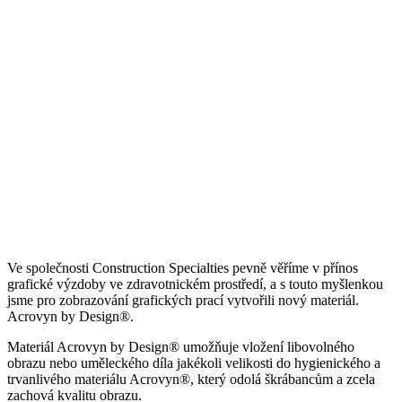
Jakou úlohu má společnost CS?
Ve společnosti Construction Specialties pevně věříme v přínos
grafické výzdoby ve zdravotnickém prostředí, a s touto myšlenkou
jsme pro zobrazování grafických prací vytvořili nový materiál.
Acrovyn by Design®.
Materiál Acrovyn by Design® umožňuje vložení libovolného
obrazu nebo uměleckého díla jakékoli velikosti do hygienického a
trvanlivého materiálu Acrovyn®, který odolá škrábancům a zcela
zachová kvalitu obrazu.