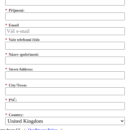
*
Příjmení:
*
Email
*
Vaše telefonní číslo
*
Název společnosti:
*
Street Address:
*
City/Town:
*
PSČ:
*
Country:
dates from CS
(
Our Privacy Policy
)