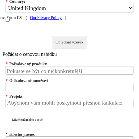
*
Country:
dates from CS
(
Our Privacy Policy
)
Objednat vzorek
Požádat o cenovou nabídku
*
Požadovaný produkt:
*
Odhadované množství
*
Projekt:
Řekněte nám něco o sobě
*
Křestní jméno: