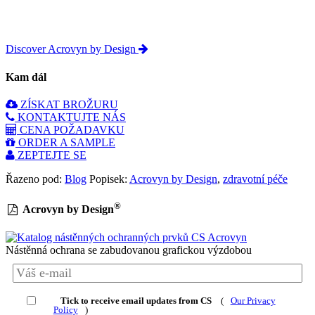
Discover Acrovyn by Design
Kam dál
ZÍSKAT BROŽURU
KONTAKTUJTE NÁS
CENA POŽADAVKU
ORDER A SAMPLE
ZEPTEJTE SE
Řazeno pod:
Blog
Popisek:
Acrovyn by Design
,
zdravotní péče
®
Acrovyn by Design
Nástěnná ochrana se zabudovanou grafickou výzdobou
Tick to receive email updates from CS
(
Our Privacy
Policy
)