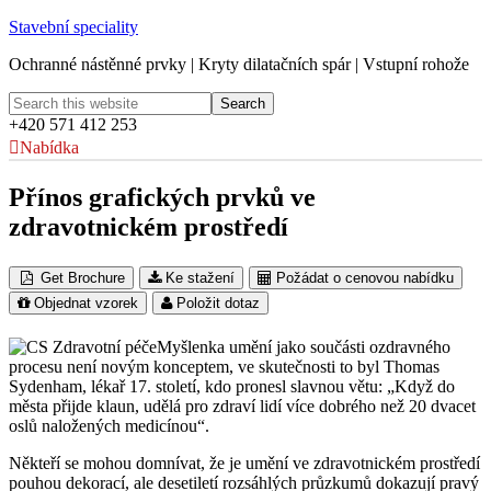
Stavební speciality
Ochranné nástěnné prvky | Kryty dilatačních spár | Vstupní rohože
+420 571 412 253
Nabídka
Přínos grafických prvků ve
zdravotnickém prostředí
Get Brochure
Ke stažení
Požádat o cenovou nabídku
Objednat vzorek
Položit dotaz
Myšlenka umění jako součásti ozdravného
procesu není novým konceptem, ve skutečnosti to byl Thomas
Sydenham, lékař 17. století, kdo pronesl slavnou větu: „Když do
města přijde klaun, udělá pro zdraví lidí více dobrého než 20 dvacet
oslů naložených medicínou“.
Někteří se mohou domnívat, že je umění ve zdravotnickém prostředí
pouhou dekorací, ale desetiletí rozsáhlých průzkumů dokazují pravý