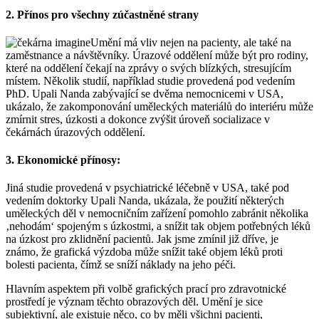
2. Přínos pro všechny zúčastněné strany
Umění má vliv nejen na pacienty, ale také na
zaměstnance a návštěvníky. Úrazové oddělení může být pro rodiny,
které na oddělení čekají na zprávy o svých blízkých, stresujícím
místem. Několik studií, například studie provedená pod vedením
PhD. Upali Nanda zabývající se dvěma nemocnicemi v USA,
ukázalo, že zakomponování uměleckých materiálů do interiéru může
zmírnit stres, úzkosti a dokonce zvýšit úroveň socializace v
čekárnách úrazových oddělení.
3. Ekonomické přínosy:
Jiná studie provedená v psychiatrické léčebně v USA, také pod
vedením doktorky Upali Nanda, ukázala, že použití některých
uměleckých děl v nemocničním zařízení pomohlo zabránit několika
‚nehodám‘ spojeným s úzkostmi, a snížit tak objem potřebných léků
na úzkost pro zklidnění pacientů. Jak jsme zmínil již dříve, je
známo, že grafická výzdoba může snížit také objem léků proti
bolesti pacienta, čímž se sníží náklady na jeho péči.
Hlavním aspektem při volbě grafických prací pro zdravotnické
prostředí je význam těchto obrazových děl. Umění je sice
subjektivní, ale existuje něco, co by měli všichni pacienti,