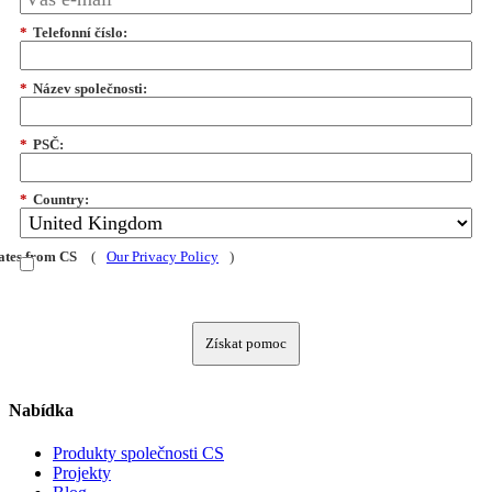
*
Telefonní číslo:
*
Název společnosti:
*
PSČ:
*
Country:
dates from CS
(
Our Privacy Policy
)
Získat pomoc
Nabídka
Produkty společnosti CS
Projekty