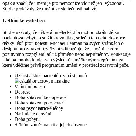
opak a značí, že umění je pro nemocnice víc než jen ‚výzdoba‘.
Studie prokázaly, že umění ve skutečnosti nabízí:
1. Klinické výsledky:
Studie ukázaly, že některá umělecká díla mohou zkrátit délku
pacientova pobytu a snížit krevní tlak, srdeční tep nebo dokonce
dávky léků proti bolesti. Michael Lehman na svých stránkách o
designu pro zdravotní zařízení zdůrazňuje, že „umění je zdroj
pozitivního rozptýlení, ať už přímého nebo nepřímého“. Poukazuje
také na mnoho klinických výsledků s měřitelným zlepšením, za
které vděčíme právě programům umění v prostředí zdravotní péče.
Úzkost a stres pacientů i zaměstnanců
Vnímání bolesti
Deprese
Doba zotavení bez operace
Doba zotavení po operaci
Doba psychiatrické léčby
Násilnické chování
Doba pobytu
Střídání zaměstnanců a jejich absence