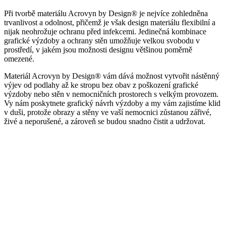
Při tvorbě materiálu Acrovyn by Design® je nejvíce zohledněna
trvanlivost a odolnost, přičemž je však design materiálu flexibilní a
nijak neohrožuje ochranu před infekcemi. Jedinečná kombinace
grafické výzdoby a ochrany stěn umožňuje velkou svobodu v
prostředí, v jakém jsou možnosti designu většinou poměrně
omezené.
Materiál Acrovyn by Design® vám dává možnost vytvořit nástěnný
výjev od podlahy až ke stropu bez obav z poškození grafické
výzdoby nebo stěn v nemocničních prostorech s velkým provozem.
Vy nám poskytnete grafický návrh výzdoby a my vám zajistíme klid
v duši, protože obrazy a stěny ve vaší nemocnici zůstanou zářivé,
živé a neporušené, a zároveň se budou snadno čistit a udržovat.