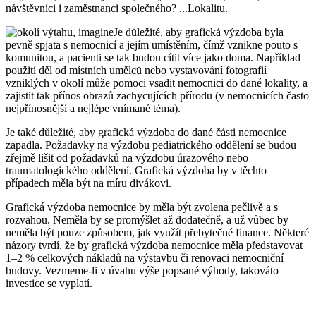
návštěvníci i zaměstnanci společného? ...Lokalitu.
Je důležité, aby grafická výzdoba byla
pevně spjata s nemocnicí a jejím umístěním, čímž vznikne pouto s
komunitou, a pacienti se tak budou cítit více jako doma. Například
použití děl od místních umělců nebo vystavování fotografií
vzniklých v okolí může pomoci vsadit nemocnici do dané lokality, a
zajistit tak přínos obrazů zachycujících přírodu (v nemocnicích často
nejpřínosnější a nejlépe vnímané téma).
Je také důležité, aby grafická výzdoba do dané části nemocnice
zapadla. Požadavky na výzdobu pediatrického oddělení se budou
zřejmě lišit od požadavků na výzdobu úrazového nebo
traumatologického oddělení. Grafická výzdoba by v těchto
případech měla být na míru divákovi.
Grafická výzdoba nemocnice by měla být zvolena pečlivě a s
rozvahou. Neměla by se promýšlet až dodatečně, a už vůbec by
neměla být pouze způsobem, jak využít přebytečné finance. Některé
názory tvrdí, že by grafická výzdoba nemocnice měla představovat
1–2 % celkových nákladů na výstavbu či renovaci nemocniční
budovy. Vezmeme-li v úvahu výše popsané výhody, takováto
investice se vyplatí.