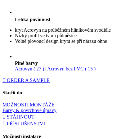
Lehká povinnost
kryt Acrovyn na průběžném hliníkovém svodidle
Nízký profil ve tvaru půlměsíce
Volně plovoucí design krytu se při nárazu ohne
Plné barvy
Acrovyn ( 27 )
|
Acrovyn bez PVC ( 15 )
ORDER A SAMPLE
Skočit do
MOŽNOSTI MONTÁŽE
Barvy & povrchové úpravy
STÁHNOUT
PŘÍSLUŠENSTVÍ
Možnosti instalace