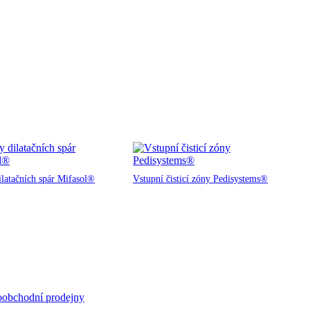
ilatačních spár Mifasol®
Vstupní čisticí zóny Pedisystems®