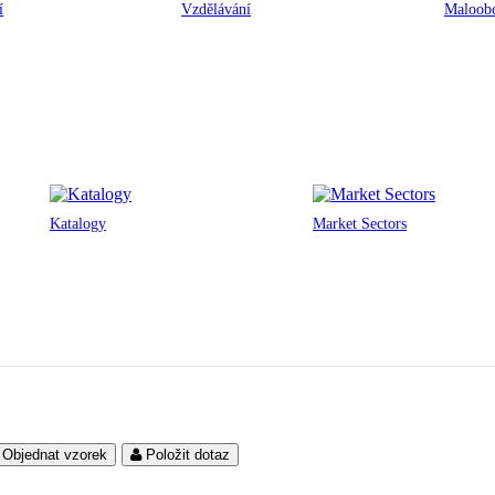
í
Vzdělávání
Maloobc
Katalogy
Market Sectors
Objednat vzorek
Položit dotaz