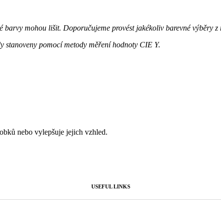
 barvy mohou lišit. Doporučujeme provést jakékoliv barevné výběry z
ly stanoveny pomocí metody měření hodnoty CIE Y.
ýrobků nebo vylepšuje jejich vzhled.
USEFUL LINKS