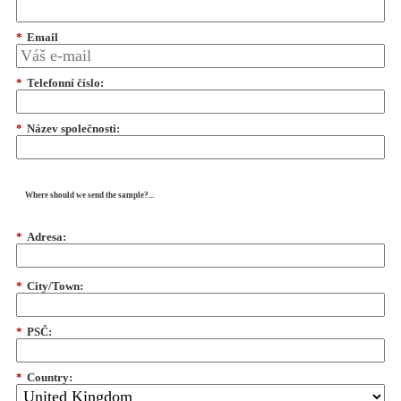
*
Email
*
Telefonní číslo:
*
Název společnosti:
Where should we send the sample?...
*
Adresa:
*
City/Town:
*
PSČ:
*
Country: