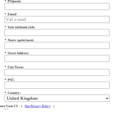
*
Příjmení:
*
Email
*
Vaše telefonní číslo
*
Název společnosti:
*
Street Address:
*
City/Town:
*
PSČ:
*
Country:
dates from CS
(
Our Privacy Policy
)