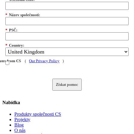
*
Název společnosti:
*
PSČ:
*
Country:
dates from CS
(
Our Privacy Policy
)
Získat pomoc
Nabídka
Produkty společnosti CS
Projekty
Blog
O nás