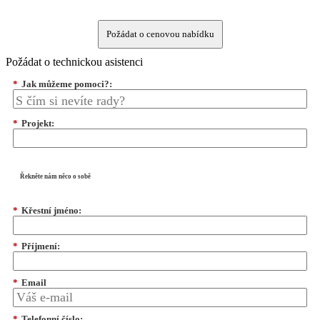
Požádat o cenovou nabídku
Požádat o technickou asistenci
*
Jak můžeme pomoci?:
*
Projekt:
Řekněte nám něco o sobě
*
Křestní jméno:
*
Příjmení:
*
Email
*
Telefonní číslo: