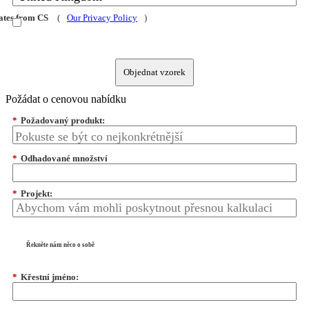
dates from CS
(
Our Privacy Policy
)
Objednat vzorek
Požádat o cenovou nabídku
*
Požadovaný produkt:
*
Odhadované množství
*
Projekt:
Řekněte nám něco o sobě
*
Křestní jméno: