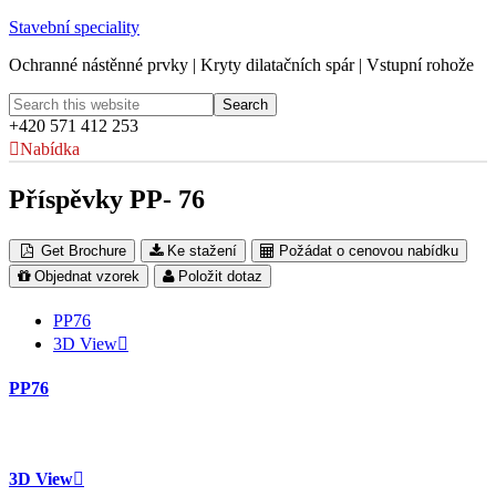
Stavební speciality
Ochranné nástěnné prvky | Kryty dilatačních spár | Vstupní rohože
+420 571 412 253
Nabídka
Příspěvky PP- 76
Get Brochure
Ke stažení
Požádat o cenovou nabídku
Objednat vzorek
Položit dotaz
PP76
3D View
PP76
3D View