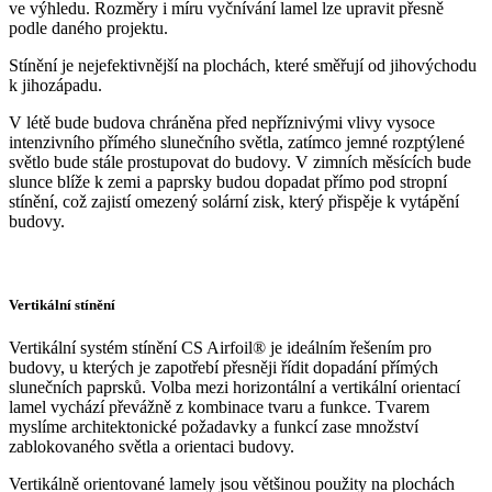
ve výhledu. Rozměry i míru vyčnívání lamel lze upravit přesně
podle daného projektu.
Stínění je nejefektivnější na plochách, které směřují od jihovýchodu
k jihozápadu.
V létě bude budova chráněna před nepříznivými vlivy vysoce
intenzivního přímého slunečního světla, zatímco jemné rozptýlené
světlo bude stále prostupovat do budovy. V zimních měsících bude
slunce blíže k zemi a paprsky budou dopadat přímo pod stropní
stínění, což zajistí omezený solární zisk, který přispěje k vytápění
budovy.
Vertikální stínění
Vertikální systém stínění CS Airfoil® je ideálním řešením pro
budovy, u kterých je zapotřebí přesněji řídit dopadání přímých
slunečních paprsků. Volba mezi horizontální a vertikální orientací
lamel vychází převážně z kombinace tvaru a funkce. Tvarem
myslíme architektonické požadavky a funkcí zase množství
zablokovaného světla a orientaci budovy.
Vertikálně orientované lamely jsou většinou použity na plochách