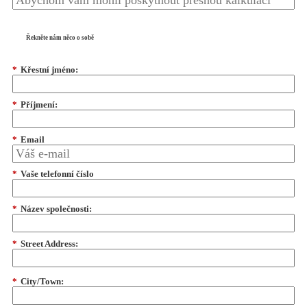
Řekněte nám něco o sobě
*
Křestní jméno:
*
Příjmení:
*
Email
*
Vaše telefonní číslo
*
Název společnosti:
*
Street Address:
*
City/Town: