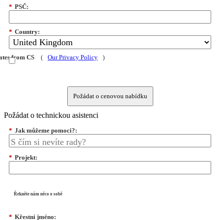
*
PSČ:
*
Country:
dates from CS
(
Our Privacy Policy
)
Požádat o cenovou nabídku
Požádat o technickou asistenci
*
Jak můžeme pomoci?:
*
Projekt:
Řekněte nám něco o sobě
*
Křestní jméno: