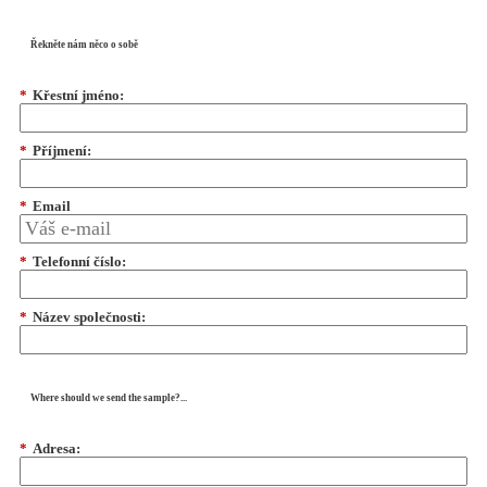
Řekněte nám něco o sobě
*
Křestní jméno:
*
Příjmení:
*
Email
*
Telefonní číslo:
*
Název společnosti:
Where should we send the sample?...
*
Adresa: