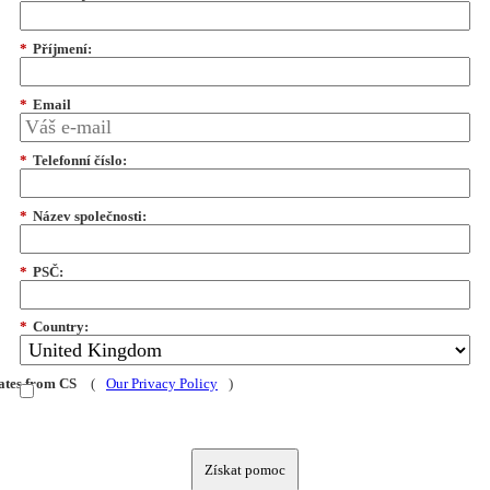
*
Příjmení:
*
Email
*
Telefonní číslo:
*
Název společnosti:
*
PSČ:
*
Country:
dates from CS
(
Our Privacy Policy
)
Získat pomoc