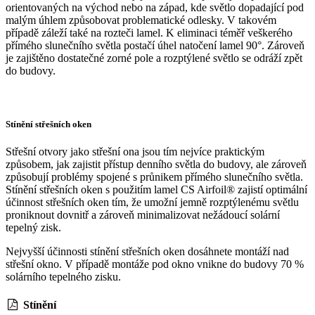
orientovaných na východ nebo na západ, kde světlo dopadající pod
malým úhlem způsobovat problematické odlesky. V takovém
případě záleží také na rozteči lamel. K eliminaci téměř veškerého
přímého slunečního světla postačí úhel natočení lamel 90°. Zároveň
je zajištěno dostatečné zorné pole a rozptýlené světlo se odráží zpět
do budovy.
Stínění střešních oken
Střešní otvory jako střešní ona jsou tím nejvíce praktickým
způsobem, jak zajistit přístup denního světla do budovy, ale zároveň
způsobují problémy spojené s průnikem přímého slunečního světla.
Stínění střešních oken s použitím lamel CS Airfoil® zajistí optimální
účinnost střešních oken tím, že umožní jemně rozptýlenému světlu
proniknout dovnitř a zároveň minimalizovat nežádoucí solární
tepelný zisk.
Nejvyšší účinnosti stínění střešních oken dosáhnete montáží nad
střešní okno. V případě montáže pod okno vnikne do budovy 70 %
solárního tepelného zisku.
Stínění