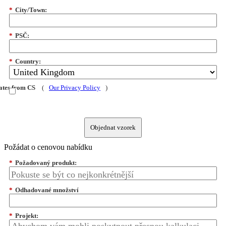
*
City/Town:
*
PSČ:
*
Country:
dates from CS
(
Our Privacy Policy
)
Objednat vzorek
Požádat o cenovou nabídku
*
Požadovaný produkt:
*
Odhadované množství
*
Projekt: