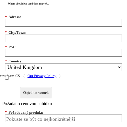
Where should we send the sample?...
*
Adresa:
*
City/Town:
*
PSČ:
*
Country:
dates from CS
(
Our Privacy Policy
)
Objednat vzorek
Požádat o cenovou nabídku
*
Požadovaný produkt: