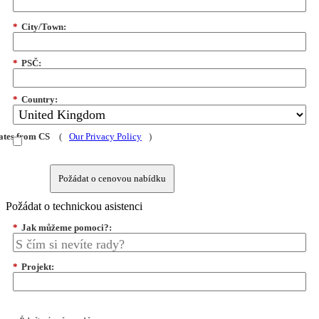
*
City/Town:
*
PSČ:
*
Country:
dates from CS
(
Our Privacy Policy
)
Požádat o cenovou nabídku
Požádat o technickou asistenci
*
Jak můžeme pomoci?:
*
Projekt: