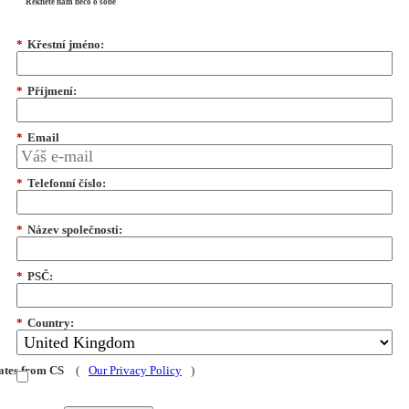
Řekněte nám něco o sobě
*
Křestní jméno:
*
Příjmení:
*
Email
*
Telefonní číslo:
*
Název společnosti:
*
PSČ:
*
Country:
dates from CS
(
Our Privacy Policy
)