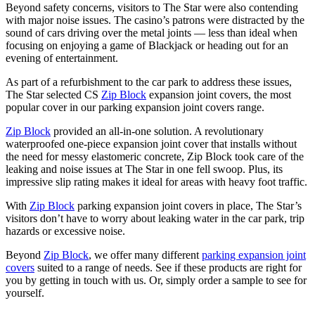
Beyond safety concerns, visitors to The Star were also contending
with major noise issues. The casino’s patrons were distracted by the
sound of cars driving over the metal joints — less than ideal when
focusing on enjoying a game of Blackjack or heading out for an
evening of entertainment.
As part of a refurbishment to the car park to address these issues,
The Star selected CS
Zip Block
expansion joint covers, the most
popular cover in our parking expansion joint covers range.
Zip Block
provided an all-in-one solution. A revolutionary
waterproofed one-piece expansion joint cover that installs without
the need for messy elastomeric concrete, Zip Block took care of the
leaking and noise issues at The Star in one fell swoop. Plus, its
impressive slip rating makes it ideal for areas with heavy foot traffic.
With
Zip Block
parking expansion joint covers in place, The Star’s
visitors don’t have to worry about leaking water in the car park, trip
hazards or excessive noise.
Beyond
Zip Block
, we offer many different
parking expansion joint
covers
suited to a range of needs. See if these products are right for
you by getting in touch with us. Or, simply order a sample to see for
yourself.