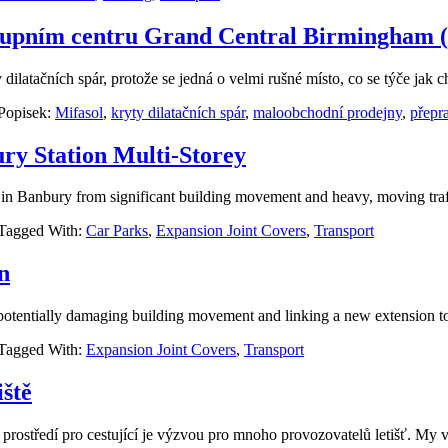
ákupním centru Grand Central Birmingham (
latačních spár, protože se jedná o velmi rušné místo, co se týče jak c
Popisek:
Mifasol
,
kryty dilatačních spár
,
maloobchodní prodejny
,
přepr
ry Station Multi-Storey
y in Banbury from significant building movement and heavy, moving traf
Tagged With:
Car Parks
,
Expansion Joint Covers
,
Transport
n
 potentially damaging building movement and linking a new extension to 
Tagged With:
Expansion Joint Covers
,
Transport
iště
mné prostředí pro cestující je výzvou pro mnoho provozovatelů letišť. M