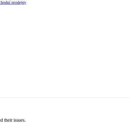
hodní prodejny
 their issues.