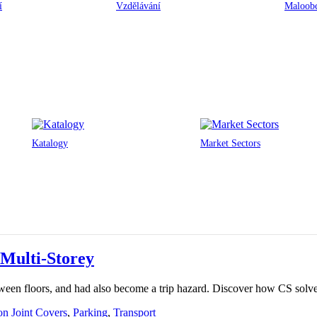
í
Vzdělávání
Maloobc
Katalogy
Market Sectors
 Multi-Storey
ween floors, and had also become a trip hazard. Discover how CS solved
n Joint Covers
,
Parking
,
Transport