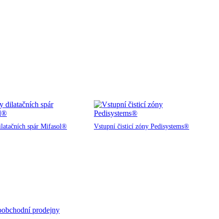
ilatačních spár Mifasol®
Vstupní čisticí zóny Pedisystems®