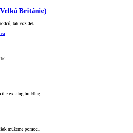
Velká Británie)
hodců, tak vozidel.
ava
fic.
the existing building.
y však můžeme pomoci.