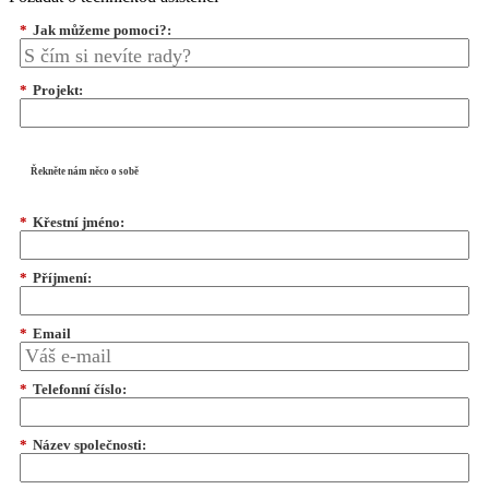
*
Jak můžeme pomoci?:
*
Projekt:
Řekněte nám něco o sobě
*
Křestní jméno:
*
Příjmení:
*
Email
*
Telefonní číslo:
*
Název společnosti: