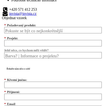
Podrobné technické informace
+420 571 412 253
invista@invista.cz
Objednat vzorek
*
Požadovaný produkt:
*
Projekt:
Ještě něco, co bychom měli vědět?
Řekněte nám něco o sobě
*
Křestní jméno:
*
Příjmení:
*
Email