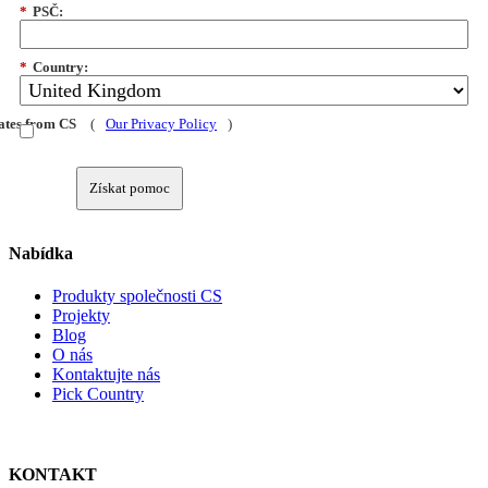
*
PSČ:
*
Country:
dates from CS
(
Our Privacy Policy
)
Získat pomoc
Nabídka
Produkty společnosti CS
Projekty
Blog
O nás
Kontaktujte nás
Pick Country
KONTAKT