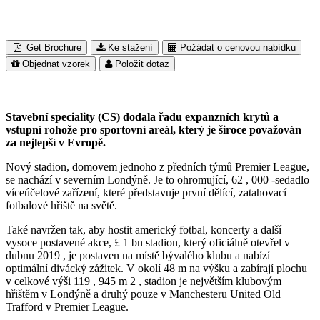
Get Brochure
Ke stažení
Požádat o cenovou nabídku
Objednat vzorek
Položit dotaz
Fotografie Hzh — vlastní práce, CC BY-SA 4 . 0 , —
Licence
Stavební speciality (CS) dodala řadu expanzních krytů a
vstupní rohože pro sportovní areál, který je široce považován
za nejlepší v Evropě.
Nový stadion, domovem jednoho z předních týmů Premier League,
se nachází v severním Londýně. Je to ohromující, 62 , 000 -sedadlo
víceúčelové zařízení, které představuje první dělící, zatahovací
fotbalové hřiště na světě.
Také navržen tak, aby hostit americký fotbal, koncerty a další
vysoce postavené akce, £ 1 bn stadion, který oficiálně otevřel v
dubnu 2019 , je postaven na místě bývalého klubu a nabízí
optimální divácký zážitek. V okolí 48 m na výšku a zabírají plochu
v celkové výši 119 , 945 m 2 , stadion je největším klubovým
hřištěm v Londýně a druhý pouze v Manchesteru United Old
Trafford v Premier League.