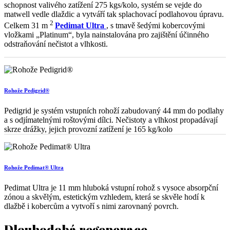
schopnost valivého zatížení 275 kgs/kolo, systém se vejde do
matwell vedle dlaždic a vytváří tak splachovací podlahovou úpravu.
2
Celkem 31 m
Pedimat Ultra
, s tmavě šedými kobercovými
vložkami „Platinum“, byla nainstalována pro zajištění účinného
odstraňování nečistot a vlhkosti.
Rohože Pedigrid®
Pedigrid je systém vstupních rohoží zabudovaný 44 mm do podlahy
a s odjímatelnými roštovými dílci. Nečistoty a vlhkost propadávají
skrze drážky, jejich provozní zatížení je 165 kg/kolo
Rohože Pedimat® Ultra
Pedimat Ultra je 11 mm hluboká vstupní rohož s vysoce absorpční
zónou a skvělým, estetickým vzhledem, která se skvěle hodí k
dlažbě i kobercům a vytvoří s nimi zarovnaný povrch.
Dlouhodobá regenerace