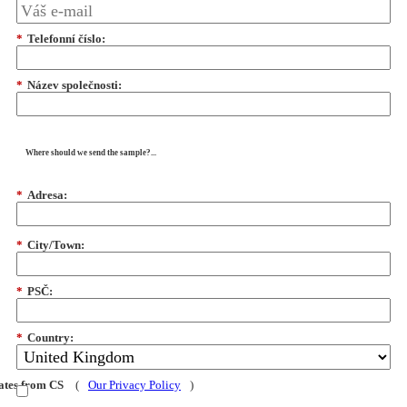
*
Telefonní číslo:
*
Název společnosti:
Where should we send the sample?...
*
Adresa:
*
City/Town:
*
PSČ:
*
Country:
dates from CS
(
Our Privacy Policy
)