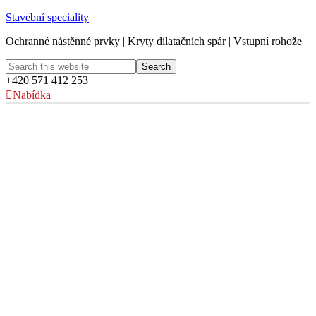
Stavební speciality
Ochranné nástěnné prvky | Kryty dilatačních spár | Vstupní rohože
+420 571 412 253
Nabídka
Premier League
fotbalový stadion
— Londýn, Velká
Británie