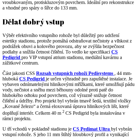
vroubkovaným, protiskluzovým povrchem. Ideální pro rekonstrukce
a vhodné pro spáry o šířce do 133 mm.
Dělat dobrý vstup
Výběr efektivního vstupního rohože byl důležitý pro udržení
estetiky stadionu, protože pomáhá odstraňovat nečistoty a vlhkost z
podrážek obuvi a kolového provozu, aby se zvýšila bezpečnost
podlahy a snížila četnost čištění. To vedlo ke specifikaci
CS
Pedigrid
pro VIP vstupní atrium stadionu, mediální kavárnu a
zážitkové centrum.
Část jakosti CSS
Rozsah vstupních rohoží Pedisystems
, 44 mm-
hluboká
CS Pedigrid
je určen výhradně pro zapuštěné instalace. Je
vybaven odnímatelnými hliníkovými mřížkami, které umožňují pádu
vody, nečistot a sněhu mezi běhouny odolné proti patě do
hlubokého odtoku pod povrchem, což výrazně snižuje četnost
čištění a údržby. Pro projekt byl vybrán tmavě šedá, textilní vložky
„Kované železo“ a černá eloxovaná úprava hliníkových lišt, které
2
doplňují interiér. Celkem 40 m
CS Pedigrid byla instalována v
rámci projektu.
U tří vchodů v pokladně stadionu je
CS Pedimat Ultra
byl vybrán
vstupní rohože. S jeho 11 mm štíhlý hloubkový profil a vynikající