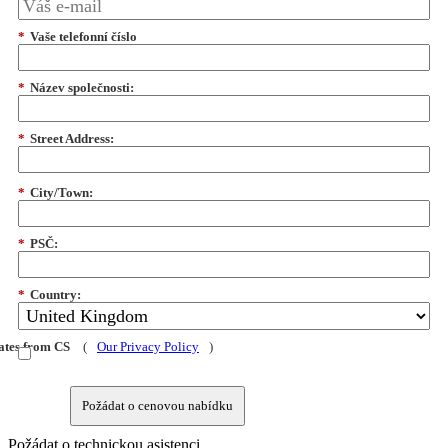
*
Vaše telefonní číslo
*
Název společnosti:
*
Street Address:
*
City/Town:
*
PSČ:
*
Country:
dates from CS
(
Our Privacy Policy
)
Požádat o cenovou nabídku
Požádat o technickou asistenci