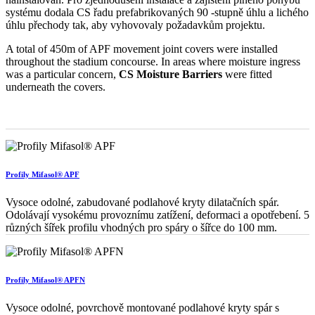
systému dodala CS řadu prefabrikovaných 90 -stupně úhlu a lichého
úhlu přechody tak, aby vyhovovaly požadavkům projektu.
A total of 450m of APF movement joint covers were installed
throughout the stadium concourse. In areas where moisture ingress
was a particular concern,
CS Moisture Barriers
were fitted
underneath the covers.
Profily Mifasol® APF
Vysoce odolné, zabudované podlahové kryty dilatačních spár.
Odolávají vysokému provoznímu zatížení, deformaci a opotřebení. 5
různých šířek profilu vhodných pro spáry o šířce do 100 mm.
Profily Mifasol® APFN
Vysoce odolné, povrchově montované podlahové kryty spár s