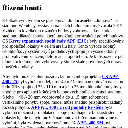
Řízení hnutí
S fotbalovým týmem se přestěhoval do dočasného „domova“ na
stadionu Wembley, výstavba na jejich budoucím místě začala 2015 .
Vzhledem k velkému rozměru budovy zahrnovala konstrukce
stadionu dilatační spoje, které umožňují konstrukční pohyb budovy.
CS
Kryty expanzních spojů řady APF (EJC)
byly specifikovány
pro společné lokality v celém areálu haly. Tento vysoce odolný
celohliníkový systém krytí podlahových spojů je vysoce odolný
proti valivému zatížení, deformaci a opotřebení. Je k dispozici v pěti
hloubkách rámu, aby vyhovovaly široké škále povrchových úprav a
tloušťek podlahy.
Aby bylo možné splnit požadavky funkčního projektu,
CS APF-
400 / 25
byl vybrán model, protože může být namontován na celou
řadu šířky spojů od 35 - 110 mm a jeho 25 mm hluboké rámy byly
vhodné pro aplikaci leštěných betonových podlah v rámci stadionu.
S jeho + 40 /- 20 mm vodorovné a do ± 15 mm schopnosti
vertikálního pohybu spoje, model může snadno přizpůsobit zadaný
rozsah pohybu.
APFW... 400 / 25 od podlahy ke stěně
byla
vybrána možnost pro dilatační spoje probíhající v blízkosti stěn a v
oblastech, kde nebylo možné namontovat řešení namontované na
vybrání, byla zvolena povrchová montáž
APF- 400 SM
byl
nainstalován. Pro zjednodušení instalace a zajištění plného pohybu