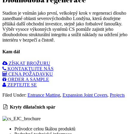
Stadion je vnímán jako první, velkolepý krok v regeneraci dlouho
zanedbané oblasti severovýchodního Londýna, která doufejme
přiláká další obchodní investice, stejně jako fotbalové fanoušky.
Výběr vysoce výkonných systémů CS pomůže zajistit jeho
dlouhodobou strukturální integritu a snížit náklady na udržení jeho
interiéru v bezpečí a čistotě.
Kam dál
ZÍSKAT BROŽURU
KONTAKTUJTE NÁS
CENA POŽADAVKU
ORDER A SAMPLE
ZEPTEJTE SE
Filed Under:
Entrance Matting
,
Expansion Joint Covers
,
Projects
Kryty dilatačních spár
Průvodce celou škálou produktů