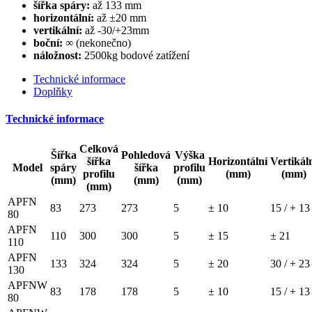
šířka spáry:
až 133 mm
horizontální:
až ±20 mm
vertikální:
až -30/+23mm
boční:
∞ (nekonečno)
náložnost:
2500kg bodové zatížení
Technické informace
Doplňky
Technické informace
Celková
Šířka
Pohledová
Výška
šířka
Horizontální
Vertikál
Model
spáry
šířka
profilu
profilu
(mm)
(mm)
(mm)
(mm)
(mm)
(mm)
APFN
83
273
273
5
± 10
15 / + 13
80
APFN
110
300
300
5
± 15
± 21
110
APFN
133
324
324
5
± 20
30 / + 23
130
APFNW
83
178
178
5
± 10
15 / + 13
80