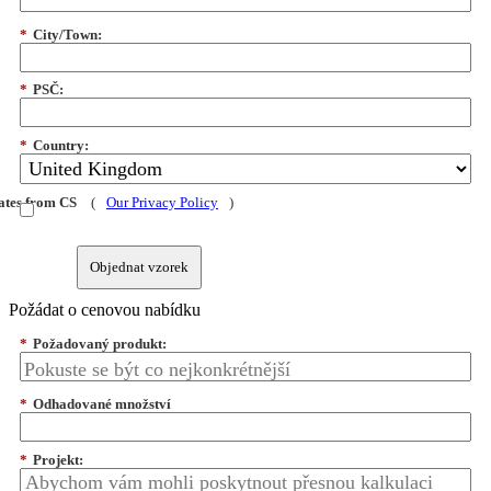
*
City/Town:
*
PSČ:
*
Country:
dates from CS
(
Our Privacy Policy
)
Objednat vzorek
Požádat o cenovou nabídku
*
Požadovaný produkt:
*
Odhadované množství
*
Projekt: