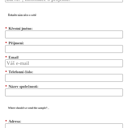
Řekněte nám něco o sobě
*
Křestní jméno:
*
Příjmení:
*
Email
*
Telefonní číslo:
*
Název společnosti:
Where should we send the sample?...
*
Adresa: