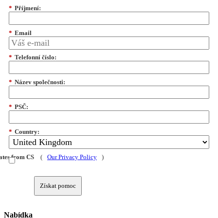
*
Příjmení:
*
Email
*
Telefonní číslo:
*
Název společnosti:
*
PSČ:
*
Country:
dates from CS
(
Our Privacy Policy
)
Získat pomoc
Nabídka