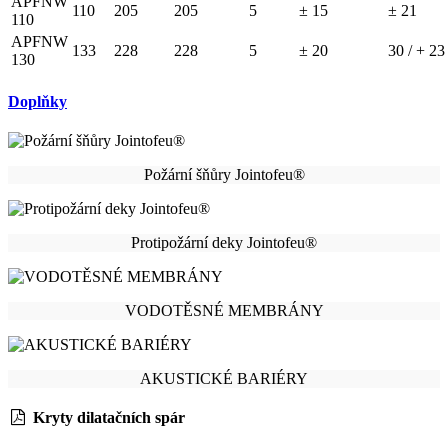
APFNW
110
205
205
5
± 15
± 21
110
APFNW
133
228
228
5
± 20
30 / + 23
130
Doplňky
Požární šňůry Jointofeu®
Protipožární deky Jointofeu®
VODOTĚSNÉ MEMBRÁNY
AKUSTICKÉ BARIÉRY
Kryty dilatačních spár