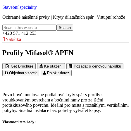
Stavební speciality
Ochranné nástěnné prvky | Kryty dilatačních spár | Vstupní rohože
+420 571 412 253
Nabídka
Profily Mifasol® APFN
Get Brochure
Ke stažení
Požádat o cenovou nabídku
Objednat vzorek
Položit dotaz
Povrchově montované podlahové kryty spár s profily s
vroubkovaným povrchem a bočními rámy pro zajištění
protiskluzového povrchu. Ideální pro místa s rozsáhlými vertikálními
pohyby. Snadná instalace bez potřeby vytvářet kapsy.
Vlastnosti této řady: