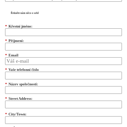
Řekněte nám něco o sobě
*
Křestní jméno:
*
Příjmení:
*
Email
*
Vaše telefonní číslo
*
Název společnosti:
*
Street Address:
*
City/Town: