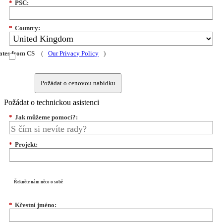
*
PSČ:
*
Country:
dates from CS
(
Our Privacy Policy
)
Požádat o cenovou nabídku
Požádat o technickou asistenci
*
Jak můžeme pomoci?:
*
Projekt:
Řekněte nám něco o sobě
*
Křestní jméno: