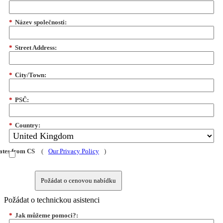
*
Název společnosti:
*
Street Address:
*
City/Town:
*
PSČ:
*
Country:
dates from CS
(
Our Privacy Policy
)
Požádat o cenovou nabídku
Požádat o technickou asistenci
*
Jak můžeme pomoci?: