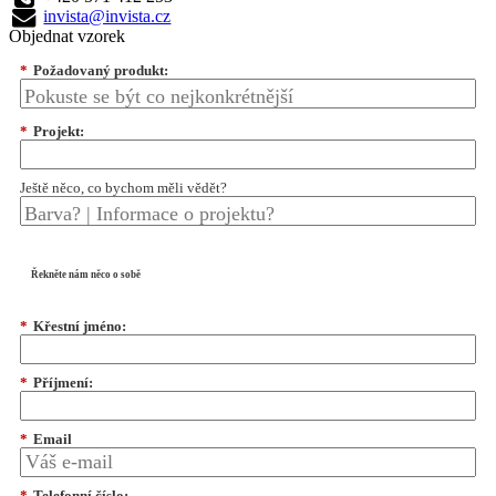
invista@invista.cz
Objednat vzorek
*
Požadovaný produkt:
*
Projekt:
Ještě něco, co bychom měli vědět?
Řekněte nám něco o sobě
*
Křestní jméno:
*
Příjmení:
*
Email
*
Telefonní číslo: