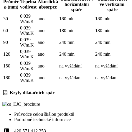
Průměr
Tepelná
Akustická
horizontální
ve vertikální
ø (mm)
vodivost
absorpce
spáře
spáře
0,039
30
ano
180 min
180 min
W/m.K
0,039
60
ano
180 min
180 min
W/m.K
0,039
90
ano
240 min
240 min
W/m.K
0,039
120
ano
240 min
240 min
W/m.K
0,039
150
ano
na vyžádání
na vyžádání
W/m.K
0,039
180
ano
na vyžádání
na vyžádání
W/m.K
Kryty dilatačních spár
Průvodce celou škálou produktů
Podrobné technické informace
+420 571 412 253