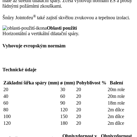
malé až střední dilatační spáry. Zcela vyhovují normám ES a prošly
řádnými požárními zkouškami.
®
Šnůry Jointofeu
také zajistí skvělou zvukovou a tepelnou izolaci.
Oblasti použití
Horizontální a vertikální dilatační spáry.
Vyhovuje evropským normám
Technické údaje
Základní šířka spáry (mm)
ø (mm)
Pohyblivost %
Balení
20
30
20
20m role
40
60
20
20m role
60
90
20
18m role
80
120
20
2m dílce
100
150
20
2m dílce
120
180
20
2m dílce
Ohnivzdornost v
Ohnivzdornost