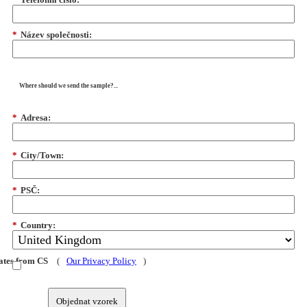
*
Název společnosti:
Where should we send the sample?...
*
Adresa:
*
City/Town:
*
PSČ:
*
Country:
dates from CS
(
Our Privacy Policy
)
Objednat vzorek