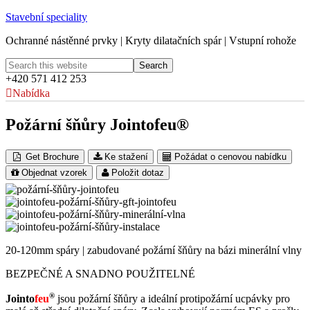
Stavební speciality
Ochranné nástěnné prvky | Kryty dilatačních spár | Vstupní rohože
+420 571 412 253
Nabídka
Požární šňůry Jointofeu®
Get Brochure
Ke stažení
Požádat o cenovou nabídku
Objednat vzorek
Položit dotaz
20-120mm spáry | zabudované požární šňůry na bázi minerální vlny
BEZPEČNÉ A SNADNO POUŽITELNÉ
®
Jointo
feu
jsou požární šňůry a ideální protipožární ucpávky pro