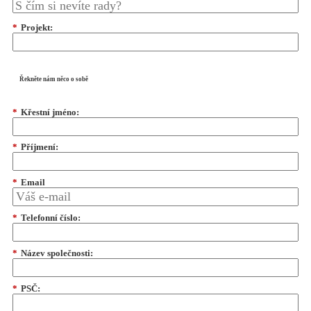
*
Projekt:
Řekněte nám něco o sobě
*
Křestní jméno:
*
Příjmení:
*
Email
*
Telefonní číslo:
*
Název společnosti:
*
PSČ: