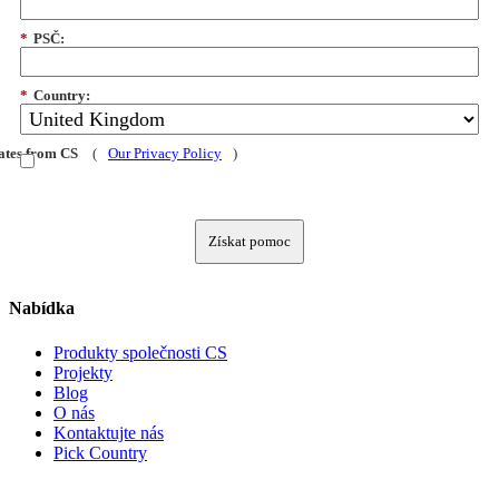
*
PSČ:
*
Country:
dates from CS
(
Our Privacy Policy
)
Získat pomoc
Nabídka
Produkty společnosti CS
Projekty
Blog
O nás
Kontaktujte nás
Pick Country