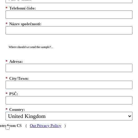
*
Telefonní číslo:
*
Název společnosti:
Where should we send the sample?...
*
Adresa:
*
City/Town:
*
PSČ:
*
Country:
dates from CS
(
Our Privacy Policy
)