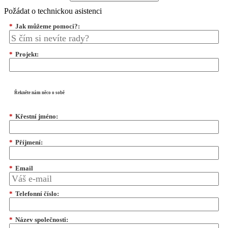
Požádat o technickou asistenci
*
Jak můžeme pomoci?:
*
Projekt:
Řekněte nám něco o sobě
*
Křestní jméno:
*
Příjmení:
*
Email
*
Telefonní číslo:
*
Název společnosti: