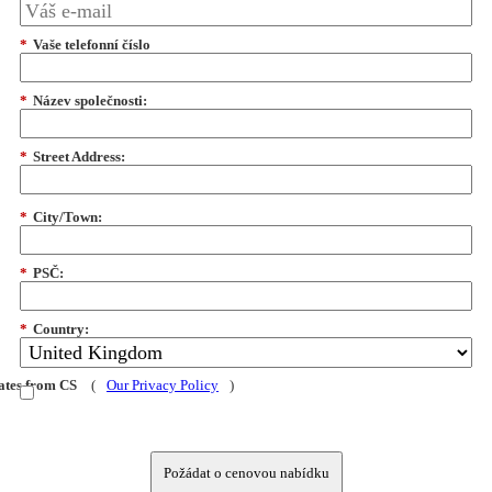
*
Vaše telefonní číslo
*
Název společnosti:
*
Street Address:
*
City/Town:
*
PSČ:
*
Country:
dates from CS
(
Our Privacy Policy
)
Požádat o cenovou nabídku