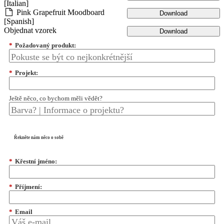
[Italian]
Pink Grapefruit Moodboard
Download
[Spanish]
Objednat vzorek
Download
*
Požadovaný produkt:
*
Projekt:
Ještě něco, co bychom měli vědět?
Řekněte nám něco o sobě
*
Křestní jméno:
*
Příjmení:
*
Email