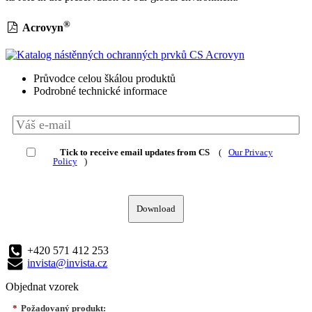
®
Acrovyn
Průvodce celou škálou produktů
Podrobné technické informace
Tick to receive email updates from CS
(
Our Privacy
Policy
)
Download
+420 571 412 253
invista@invista.cz
Objednat vzorek
*
Požadovaný produkt: