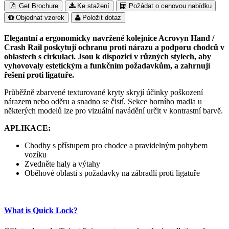
Get Brochure
Ke stažení
Požádat o cenovou nabídku
Objednat vzorek
Položit dotaz
Elegantní a ergonomicky navržené kolejnice Acrovyn Hand /
Crash Rail poskytují ochranu proti nárazu a podporu chodců v
oblastech s cirkulací. Jsou k dispozici v různých stylech, aby
vyhovovaly estetickým a funkčním požadavkům, a zahrnují
řešení proti ligatuře.
Průběžně zbarvené texturované kryty skryjí účinky poškození
nárazem nebo oděru a snadno se čistí. Sekce horního madla u
některých modelů lze pro vizuální navádění určit v kontrastní barvě.
APLIKACE:
Chodby s přístupem pro chodce a pravidelným pohybem
vozíku
Zvedněte haly a výtahy
Oběhové oblasti s požadavky na zábradlí proti ligatuře
What is Quick Lock?