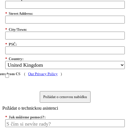
*
Street Address:
*
City/Town:
*
PSČ:
*
Country:
dates from CS
(
Our Privacy Policy
)
Požádat o cenovou nabídku
Požádat o technickou asistenci
*
Jak můžeme pomoci?: