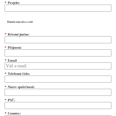
*
Projekt:
Řekněte nám něco o sobě
*
Křestní jméno:
*
Příjmení:
*
Email
*
Telefonní číslo:
*
Název společnosti:
*
PSČ:
*
Country: