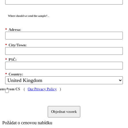
Where should we send the sample?...
*
Adresa:
*
City/Town:
*
PSČ:
*
Country:
dates from CS
(
Our Privacy Policy
)
Objednat vzorek
Požádat o cenovou nabídku