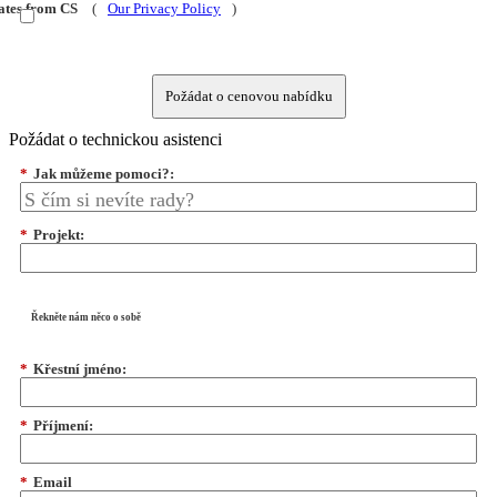
dates from CS
(
Our Privacy Policy
)
Požádat o cenovou nabídku
Požádat o technickou asistenci
*
Jak můžeme pomoci?:
*
Projekt:
Řekněte nám něco o sobě
*
Křestní jméno:
*
Příjmení:
*
Email