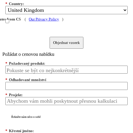
*
Country:
dates from CS
(
Our Privacy Policy
)
Objednat vzorek
Požádat o cenovou nabídku
*
Požadovaný produkt:
*
Odhadované množství
*
Projekt:
Řekněte nám něco o sobě
*
Křestní jméno: