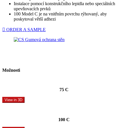
Instalace pomocí konstrukčního lepidla nebo speciálních
upevňovacích prvků
100 Model C je na vnitřním povrchu rýhovaný, aby
poskytoval větší adhezi
ORDER A SAMPLE
Možnosti
75 C
View in 3D
100 C