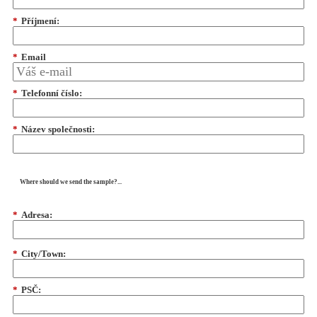
*
Příjmení:
*
Email
*
Telefonní číslo:
*
Název společnosti:
Where should we send the sample?...
*
Adresa:
*
City/Town:
*
PSČ: