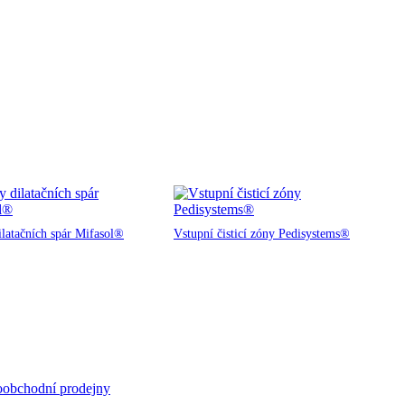
ilatačních spár Mifasol®
Vstupní čisticí zóny Pedisystems®