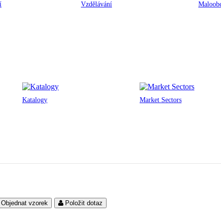
í
Vzdělávání
Maloobc
Katalogy
Market Sectors
Objednat vzorek
Položit dotaz