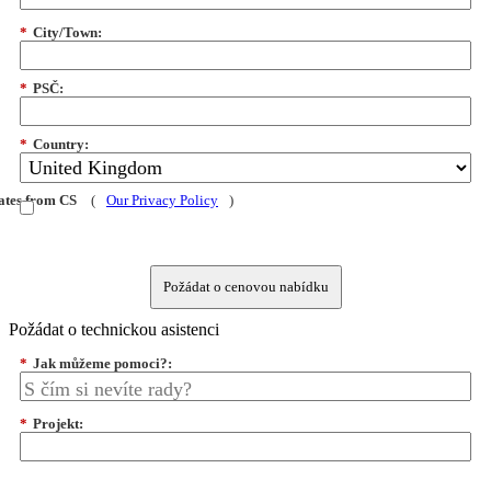
*
City/Town:
*
PSČ:
*
Country:
dates from CS
(
Our Privacy Policy
)
Požádat o cenovou nabídku
Požádat o technickou asistenci
*
Jak můžeme pomoci?:
*
Projekt: