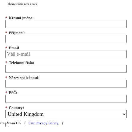
Řekněte nám něco o sobě
*
Křestní jméno:
*
Příjmení:
*
Email
*
Telefonní číslo:
*
Název společnosti:
*
PSČ:
*
Country:
dates from CS
(
Our Privacy Policy
)