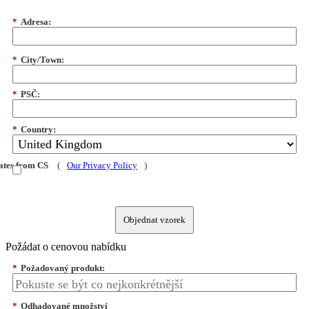
*
Adresa:
*
City/Town:
*
PSČ:
*
Country:
dates from CS
(
Our Privacy Policy
)
Objednat vzorek
Požádat o cenovou nabídku
*
Požadovaný produkt:
*
Odhadované množství