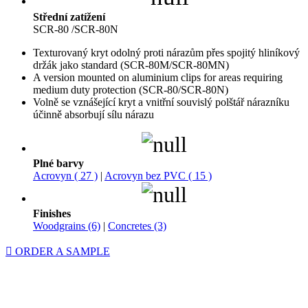
Střední zatížení
SCR-80 /SCR-80N
Texturovaný kryt odolný proti nárazům přes spojitý hliníkový
držák jako standard (SCR-80M/SCR-80MN)
A version mounted on aluminium clips for areas requiring
medium duty protection (SCR-80/SCR-80N)
Volně se vznášející kryt a vnitřní souvislý polštář nárazníku
účinně absorbují sílu nárazu
Plné barvy
Acrovyn ( 27 )
|
Acrovyn bez PVC ( 15 )
Finishes
Woodgrains (6)
|
Concretes (3)
ORDER A SAMPLE