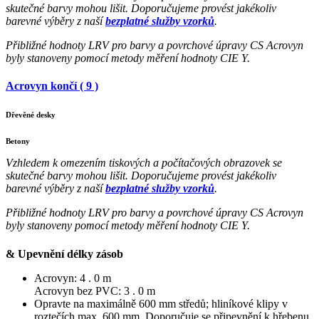
skutečné barvy mohou lišit. Doporučujeme provést jakékoliv
barevné výběry z naší
bezplatné služby vzorků
.
Přibližné hodnoty LRV pro barvy a povrchové úpravy CS Acrovyn
byly stanoveny pomocí metody měření hodnoty CIE Y.
Acrovyn končí ( 9 )
Dřevěné desky
Betony
Vzhledem k omezením tiskových a počítačových obrazovek se
skutečné barvy mohou lišit. Doporučujeme provést jakékoliv
barevné výběry z naší
bezplatné služby vzorků
.
Přibližné hodnoty LRV pro barvy a povrchové úpravy CS Acrovyn
byly stanoveny pomocí metody měření hodnoty CIE Y.
& Upevnění délky zásob
Acrovyn: 4 . 0 m
Acrovyn bez PVC: 3 . 0 m
Opravte na maximálně 600 mm středů; hliníkové klipy v
roztečích max. 600 mm. Doporučuje se připevnění k hřebenu