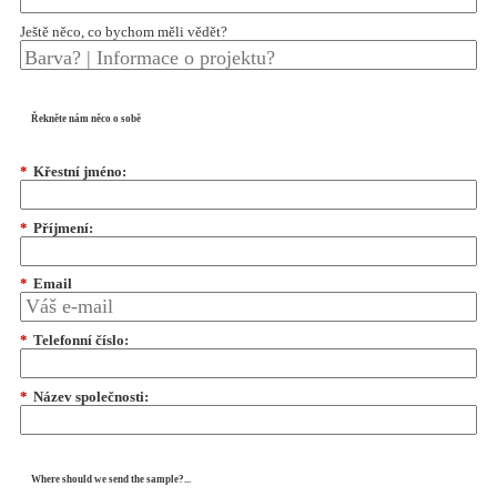
Ještě něco, co bychom měli vědět?
Řekněte nám něco o sobě
*
Křestní jméno:
*
Příjmení:
*
Email
*
Telefonní číslo:
*
Název společnosti:
Where should we send the sample?...