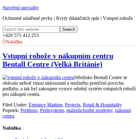
Stavební speciality
Ochranné nástěnné prvky | Kryty dilatačních spár | Vstupní rohože
+420 571 412 253
Nabídka
Vstupní rohože v nákupním centru
Bentall Centre (Velká Británie)
Středisko Bentall Centre se
obávalo nehod vinou uklouznutí a možného poničení povrchu
podlahy, a tak byl zakoupen vysoce odolný systém vstupních rohoží
pro nákupní centra.
Filed Under:
Entrance Matting
,
Projects
,
Retail & Hospitality
Popisek:
Pediluxe
,
Pedisystems
,
maloobchodní prodejny
,
nákupní
centra
Nabídka