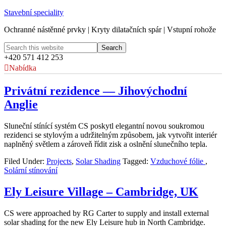
Stavební speciality
Ochranné nástěnné prvky | Kryty dilatačních spár | Vstupní rohože
+420 571 412 253
Nabídka
Privátní rezidence — Jihovýchodní
Anglie
Sluneční stínící systém CS poskytl elegantní novou soukromou
rezidenci se stylovým a udržitelným způsobem, jak vytvořit interiér
naplněný světlem a zároveň řídit zisk a oslnění slunečního tepla.
Filed Under:
Projects
,
Solar Shading
Tagged:
Vzduchové fólie
,
Solární stínování
Ely Leisure Village – Cambridge, UK
CS were approached by RG Carter to supply and install external
solar shading for the new Ely Leisure hub in North Cambridge.