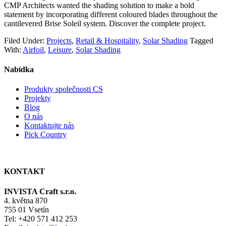
CMP Architects wanted the shading solution to make a bold
statement by incorporating different coloured blades throughout the
cantilevered Brise Soleil system. Discover the complete project.
Filed Under:
Projects
,
Retail & Hospitality
,
Solar Shading
Tagged
With:
Airfoil
,
Leisure
,
Solar Shading
Nabídka
Produkty společnosti CS
Projekty
Blog
O nás
Kontaktujte nás
Pick Country
KONTAKT
INVISTA Craft s.r.o.
4. května 870
755 01 Vsetín
Tel: +420 571 412 253