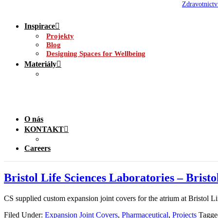
Zdravotnictv
Inspirace
Projekty
Blog
Designing Spaces for Wellbeing
Materiály
O nás
KONTAKT
Careers
Bristol Life Sciences Laboratories – Brist
CS supplied custom expansion joint covers for the atrium at Bristol Li
Filed Under:
Expansion Joint Covers
,
Pharmaceutical
,
Projects
Tagge