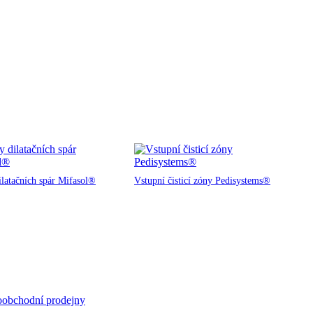
ilatačních spár Mifasol®
Vstupní čisticí zóny Pedisystems®