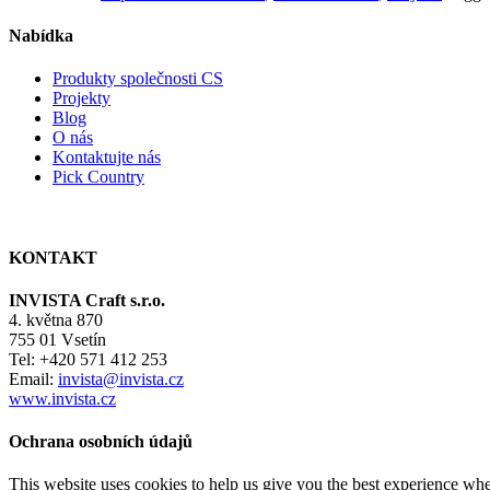
Nabídka
Produkty společnosti CS
Projekty
Blog
O nás
Kontaktujte nás
Pick Country
KONTAKT
INVISTA Craft s.r.o.
4. května 870
755 01 Vsetín
Tel: +420 571 412 253
Email:
invista@invista.cz
www.invista.cz
Ochrana osobních údajů
This website uses cookies to help us give you the best experience whe