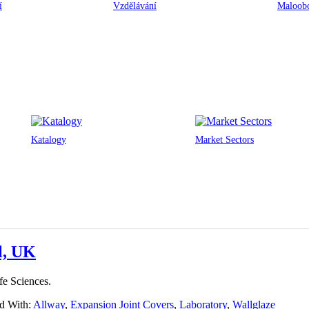
í
Vzdělávání
Maloobc
Katalogy
Market Sectors
ol, UK
fe Sciences.
d With:
Allway
,
Expansion Joint Covers
,
Laboratory
,
Wallglaze