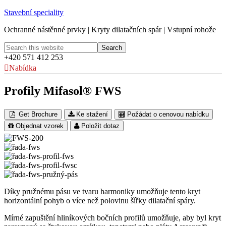
Stavební speciality
Ochranné nástěnné prvky | Kryty dilatačních spár | Vstupní rohože
+420 571 412 253
Nabídka
Profily Mifasol® FWS
Get Brochure
Ke stažení
Požádat o cenovou nabídku
Objednat vzorek
Položit dotaz
Díky pružnému pásu ve tvaru harmoniky umožňuje tento kryt
horizontální pohyb o více než polovinu šířky dilatační spáry.
Mírné zapuštění hliníkových bočních profilů umožňuje, aby byl kryt