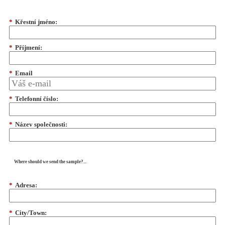
*
Křestní jméno:
*
Příjmení:
*
Email
*
Telefonní číslo:
*
Název společnosti:
Where should we send the sample?...
*
Adresa:
*
City/Town: