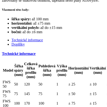
zarovnaný se štukovou omítkou, tapetami nebo pláty Acrovyn®.
Vlastnosti této řady:
šířka spáry:
až 100 mm
horizontální:
až ±75 mm
vertikální pohyb:
až do ±15 mm
boční:
až do ±6 mm
Technické informace
Doplňky
Technické informace
Celková
Šířka
Pohledová
Výška
šířka
Horizontální
Vertikální
Model
spáry
šířka
profilu
profilu
(mm)
(mm)
(mm)
(mm)
(mm)
(mm)
FWS
50
120
50
1
± 25
± 10
50
FWS
75
145
75
1
± 50
± 15
75
FWS
100
170
100
1
± 75
± 15
100