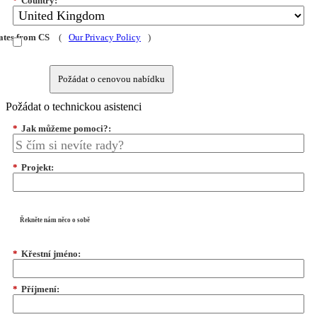
*
Country:
dates from CS
(
Our Privacy Policy
)
Požádat o cenovou nabídku
Požádat o technickou asistenci
*
Jak můžeme pomoci?:
*
Projekt:
Řekněte nám něco o sobě
*
Křestní jméno:
*
Příjmení: