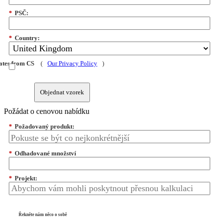
*
PSČ:
*
Country:
dates from CS
(
Our Privacy Policy
)
Objednat vzorek
Požádat o cenovou nabídku
*
Požadovaný produkt:
*
Odhadované množství
*
Projekt:
Řekněte nám něco o sobě