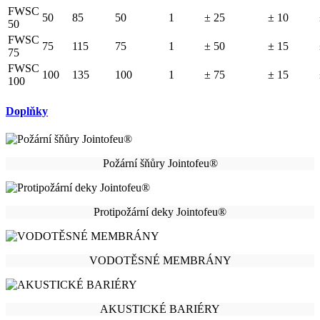
FWSC
50
85
50
1
± 25
± 10
50
FWSC
75
115
75
1
± 50
± 15
75
FWSC
100
135
100
1
± 75
± 15
100
Doplňky
Požární šňůry Jointofeu®
Protipožární deky Jointofeu®
VODOTĚSNÉ MEMBRÁNY
AKUSTICKÉ BARIÉRY