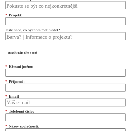
*
Projekt:
Ještě něco, co bychom měli vědět?
Řekněte nám něco o sobě
*
Křestní jméno:
*
Příjmení:
*
Email
*
Telefonní číslo:
*
Název společnosti: