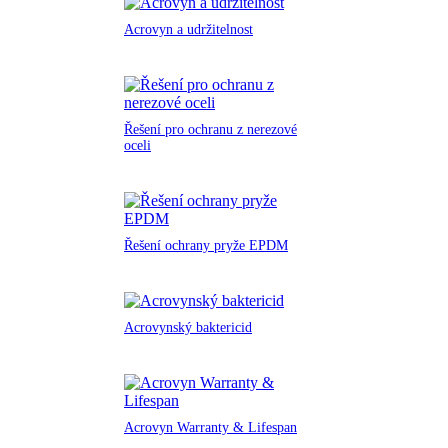
Acrovyn a udržitelnost
Řešení pro ochranu z nerezové
oceli
Řešení ochrany pryže EPDM
Acrovynský baktericid
Acrovyn Warranty & Lifespan