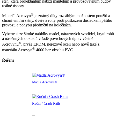
stěn, která projektantům nabízí majitelům a provozovatelům budov
reálné úspory.
®
Materiál Acrovyn
je známý díky rozsáhlým možnostem použití a
chrání vnitřní stěny, dveře a rohy proti poškození důsledkem pěšího
provozu a pohybu předmětů na kolečkách.
Vyberte si ze široké nabídky madel, nárazových svodidel, krytů rohů
a nástěnných obkladů v řadě povrchových úprav včetně
®
Acrovynu
, pryže EPDM, nerezové oceli nebo nově také z
®
materiálu Acrovyn
4000 bez obsahu PVC.
Řešení
Madla Acrovyn®
Ruční / Crash Rails