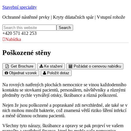
Stavební speciality
Ochranné nástěnné prvky | Kryty dilatačních spár | Vstupní rohože
+420 571 412 253
Nabídka
Poškozené stěny
Get Brochure
Ke stažení
Požádat o cenovou nabídku
Objednat vzorek
Položit dotaz
Na rovných natřených plochách nemocnice se vinou každodenního
kontaktu se stovkami pacientů, personálem, návštěvníky a různými
předměty rychle vytvářejí otisky, škrábance a různá poškození.
Nejen že jsou poškozené a popraskané zdi nevzhledné, ale také se v
nich mohou množit bakterie, což znamená větší riziko šíření infekcí
a méně účinnou ochranu pacientů.
Všechny tyto nárazy, škrábance a opravy se pak projeví ve vašem
rozpočtu a spotřebují finance, které by mohla vaše nemocnice