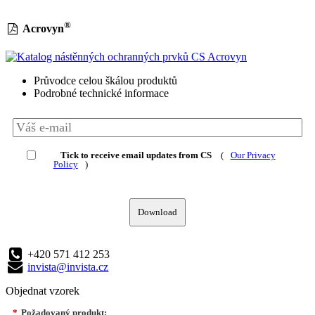
®
Acrovyn
Průvodce celou škálou produktů
Podrobné technické informace
Tick to receive email updates from CS
(
Our Privacy
Policy
)
Download
+420 571 412 253
invista@invista.cz
Objednat vzorek
*
Požadovaný produkt: