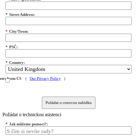
*
Street Address:
*
City/Town:
*
PSČ:
*
Country:
dates from CS
(
Our Privacy Policy
)
Požádat o cenovou nabídku
Požádat o technickou asistenci
*
Jak můžeme pomoci?: