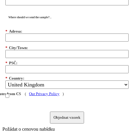
Where should we send the sample?...
*
Adresa:
*
City/Town:
*
PSČ:
*
Country:
dates from CS
(
Our Privacy Policy
)
Objednat vzorek
Požádat o cenovou nabídku