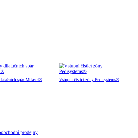
ilatačních spár Mifasol®
Vstupní čisticí zóny Pedisystems®