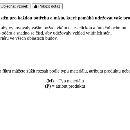
Objednat vzorek
Položit dotaz
y stěn pro každou potřebu a místo, které pomáhá udržovat vaše p
ek, aby vyhovovaly vašim požadavkům na estetickou a funkční ochranu.
oděru a snadno se čistí, aby udržovaly vzhled vnitřních stěn.
riéru ve všech oblastech budov.
filtru můžete zúžit rozsah podle typu materiálu, atributu produktu nebo
(M)
= Typ materiálu
(P)
= atribut produktu