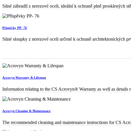
Silné zábradlí z nerezové oceli, ideální k ochraně plně prosklených st
Příspěvky PP- 76
Silné sloupky z nerezové oceli určené k ochraně architektonických p
Acrovyn Warranty & Lifespan
Information relating to the CS Acrovyn® Warranty as well as details re
Acrovyn Cleaning & Maintenance
The recommended cleaning and maintenance instructions for CS Acro