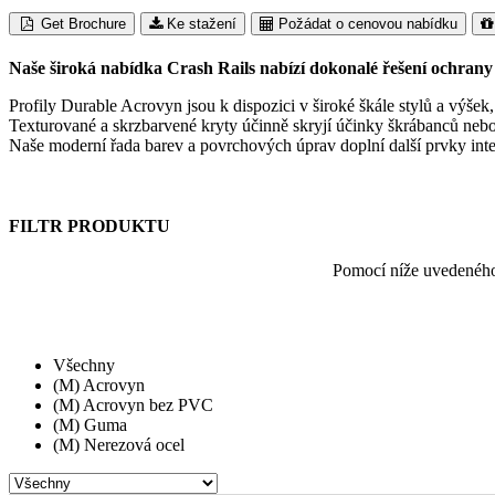
Get Brochure
Ke stažení
Požádat o cenovou nabídku
Naše široká nabídka Crash Rails nabízí dokonalé řešení ochran
Profily Durable Acrovyn jsou k dispozici v široké škále stylů a výš
Texturované a skrzbarvené kryty účinně skryjí účinky škrábanců nebo 
Naše moderní řada barev a povrchových úprav doplní další prvky inte
FILTR PRODUKTU
Pomocí níže uvedeného 
Všechny
(M) Acrovyn
(M) Acrovyn bez PVC
(M) Guma
(M) Nerezová ocel