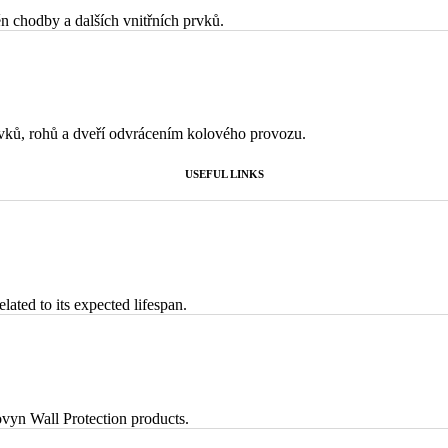
ěn chodby a dalších vnitřních prvků.
rvků, rohů a dveří odvrácením kolového provozu.
USEFUL LINKS
lated to its expected lifespan.
vyn Wall Protection products.