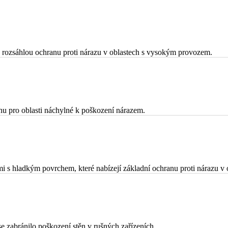
 a rozsáhlou ochranu proti nárazu v oblastech s vysokým provozem.
anu pro oblasti náchylné k poškození nárazem.
 s hladkým povrchem, které nabízejí základní ochranu proti nárazu v o
e zabránilo poškození stěn v rušných zařízeních.