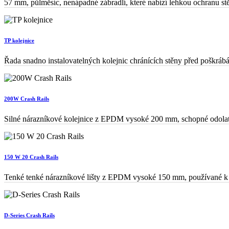
57 mm, půlměsíc, nenápadné zábradlí, které nabízí lehkou ochranu stě
TP kolejnice
Řada snadno instalovatelných kolejnic chránících stěny před poškr
200W Crash Rails
Silné nárazníkové kolejnice z EPDM vysoké 200 mm, schopné odolat 
150 W 20 Crash Rails
Tenké tenké nárazníkové lišty z EPDM vysoké 150 mm, používané k 
D-Series Crash Rails