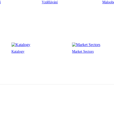
í
Vzdělávání
Maloobc
Katalogy
Market Sectors