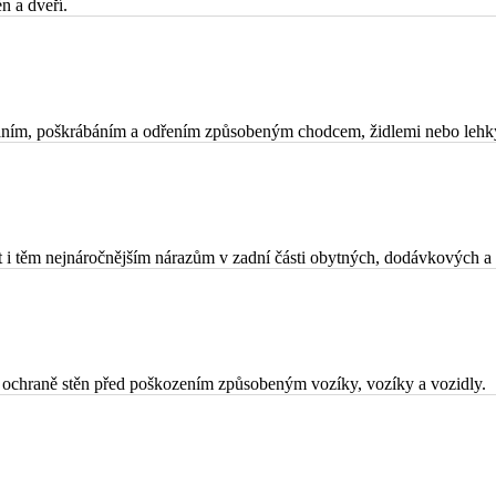
n a dveří.
ábáním, poškrábáním a odřením způsobeným chodcem, židlemi nebo lehk
i těm nejnáročnějším nárazům v zadní části obytných, dodávkových a 
ochraně stěn před poškozením způsobeným vozíky, vozíky a vozidly.