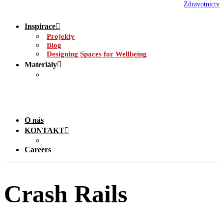
Zdravotnictv
Inspirace
Projekty
Blog
Designing Spaces for Wellbeing
Materiály
O nás
KONTAKT
Careers
Crash Rails