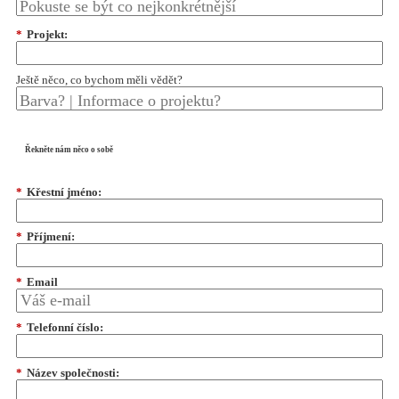
*
Projekt:
Ještě něco, co bychom měli vědět?
Řekněte nám něco o sobě
*
Křestní jméno:
*
Příjmení:
*
Email
*
Telefonní číslo:
*
Název společnosti: