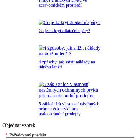
Přínos grafických prvků ve
zdravotnickém prostředí
Co je to kryt dilatační spáry?
4 způsoby, jak snížit náklady na
údržbu letiště
5 základních vlastností nástěnných
ochranných prvků pro
maloobchodní prodejny
Objednat vzorek
*
Požadovaný produkt: