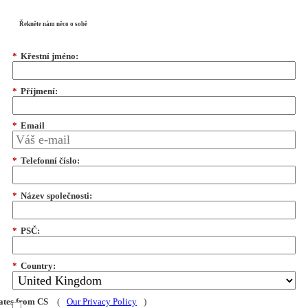
Řekněte nám něco o sobě
*
Křestní jméno:
*
Příjmení:
*
Email
*
Telefonní číslo:
*
Název společnosti:
*
PSČ:
*
Country:
dates from CS
(
Our Privacy Policy
)