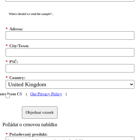
Where should we send the sample?...
*
Adresa:
*
City/Town:
*
PSČ:
*
Country:
dates from CS
(
Our Privacy Policy
)
Objednat vzorek
Požádat o cenovou nabídku
*
Požadovaný produkt: