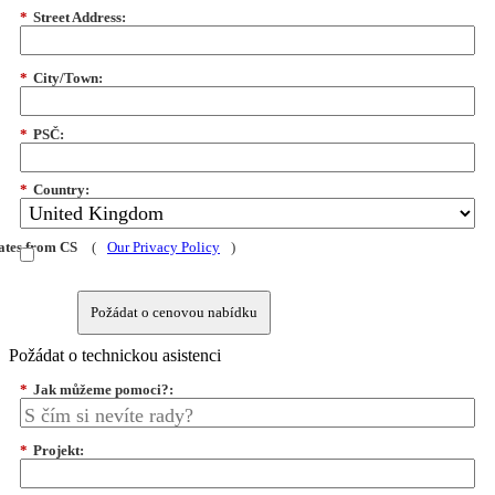
*
Street Address:
*
City/Town:
*
PSČ:
*
Country:
dates from CS
(
Our Privacy Policy
)
Požádat o cenovou nabídku
Požádat o technickou asistenci
*
Jak můžeme pomoci?:
*
Projekt: